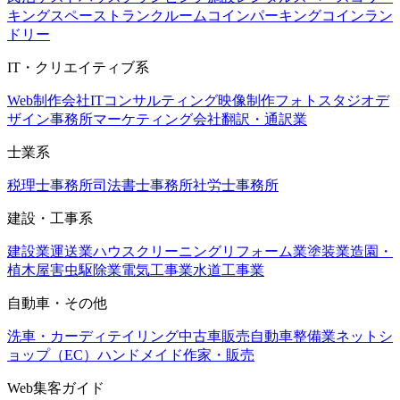
キングスペース
トランクルーム
コインパーキング
コインラン
ドリー
IT・クリエイティブ系
Web制作会社
ITコンサルティング
映像制作
フォトスタジオ
デ
ザイン事務所
マーケティング会社
翻訳・通訳業
士業系
税理士事務所
司法書士事務所
社労士事務所
建設・工事系
建設業
運送業
ハウスクリーニング
リフォーム業
塗装業
造園・
植木屋
害虫駆除業
電気工事業
水道工事業
自動車・その他
洗車・カーディテイリング
中古車販売
自動車整備業
ネットシ
ョップ（EC）
ハンドメイド作家・販売
Web集客ガイド