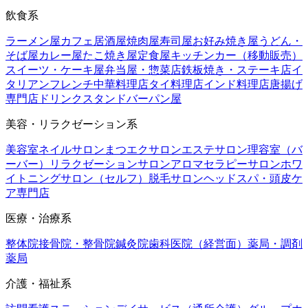
飲食系
ラーメン屋
カフェ
居酒屋
焼肉屋
寿司屋
お好み焼き屋
うどん・
そば屋
カレー屋
たこ焼き屋
定食屋
キッチンカー（移動販売）
スイーツ・ケーキ屋
弁当屋・惣菜店
鉄板焼き・ステーキ店
イ
タリアン
フレンチ
中華料理店
タイ料理店
インド料理店
唐揚げ
専門店
ドリンクスタンド
バー
パン屋
美容・リラクゼーション系
美容室
ネイルサロン
まつエクサロン
エステサロン
理容室（バ
ーバー）
リラクゼーションサロン
アロマセラピーサロン
ホワ
イトニングサロン（セルフ）
脱毛サロン
ヘッドスパ・頭皮ケ
ア専門店
医療・治療系
整体院
接骨院・整骨院
鍼灸院
歯科医院（経営面）
薬局・調剤
薬局
介護・福祉系