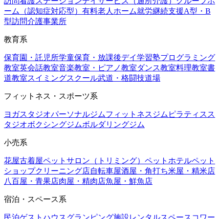
訪問看護ステーション
デイサービス（通所介護）
グループホ
ーム（認知症対応型）
有料老人ホーム
就労継続支援A型・B
型
訪問介護事業所
教育系
保育園・託児所
学童保育・放課後デイ
学習塾
プログラミング
教室
英会話教室
音楽教室・ピアノ教室
ダンス教室
料理教室
書
道教室
スイミングスクール
武道・格闘技道場
フィットネス・スポーツ系
ヨガスタジオ
パーソナルジム
フィットネスジム
ピラティスス
タジオ
ボクシングジム
ボルダリングジム
小売系
花屋
古着屋
ペットサロン（トリミング）
ペットホテル
ペット
ショップ
クリーニング店
自転車屋
酒屋・角打ち
米屋・精米店
八百屋・青果店
肉屋・精肉店
魚屋・鮮魚店
宿泊・スペース系
民泊
ゲストハウス
グランピング施設
レンタルスペース
コワー