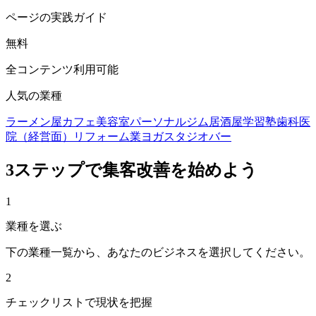
ページの実践ガイド
無料
全コンテンツ利用可能
人気の業種
ラーメン屋
カフェ
美容室
パーソナルジム
居酒屋
学習塾
歯科医
院（経営面）
リフォーム業
ヨガスタジオ
バー
3ステップで集客改善を始めよう
1
業種を選ぶ
下の業種一覧から、あなたのビジネスを選択してください。
2
チェックリストで現状を把握