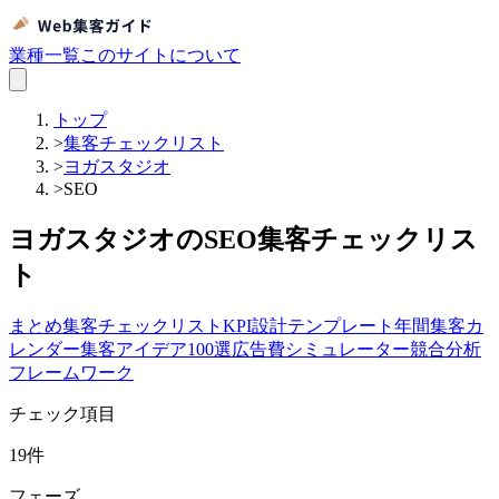
業種一覧
このサイトについて
トップ
>
集客チェックリスト
>
ヨガスタジオ
>
SEO
ヨガスタジオのSEO集客チェックリス
ト
まとめ
集客チェックリスト
KPI設計テンプレート
年間集客カ
レンダー
集客アイデア100選
広告費シミュレーター
競合分析
フレームワーク
チェック項目
19
件
フェーズ