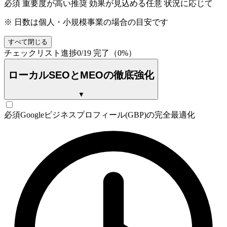
必須
重要度が高い
推奨
効果が見込める
任意
状況に応じて
※ 日数は個人・小規模事業の場合の目安です
すべて閉じる
チェックリスト進捗
0
/
19
完了（
0
%）
ローカルSEOとMEOの徹底強化
▼
必須
Googleビジネスプロフィール(GBP)の完全最適化