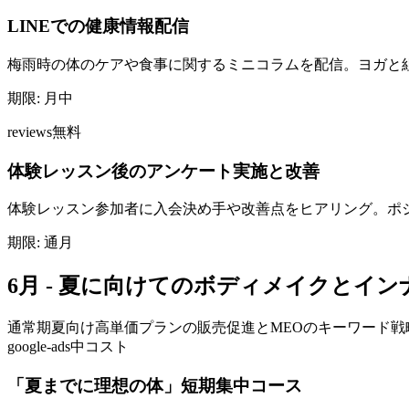
LINEでの健康情報配信
梅雨時の体のケアや食事に関するミニコラムを配信。ヨガと
期限:
月中
reviews
無料
体験レッスン後のアンケート実施と改善
体験レッスン参加者に入会決め手や改善点をヒアリング。ポジテ
期限:
通月
6月 - 夏に向けてのボディメイクとイ
通常期
夏向け高単価プランの販売促進とMEOのキーワード戦
google-ads
中コスト
「夏までに理想の体」短期集中コース