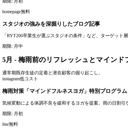
期限:
月初
homepage
無料
スタジオの強みを深掘りしたブログ記事
「RYT200卒業生が選ぶスタジオの条件」など、ターゲット
期限:
月中
5月 - 梅雨前のリフレッシュとマインド
通常期
既存生徒の定着と潜在顧客の掘り起こし。
instagram
低コスト
梅雨対策「マインドフルネスヨガ」特別プログラム
気候変動による体調不良を緩和するヨガを提案。雨の日割引
期限:
月初
line
無料