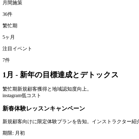
月間施策
36
件
繁忙期
5
ヶ月
注目イベント
7
件
1月 - 新年の目標達成とデトックス
繁忙期
新規顧客獲得と地域認知度向上。
instagram
低コスト
新春体験レッスンキャンペーン
新規顧客向けに限定体験プランを告知。インストラクター紹
期限:
月初