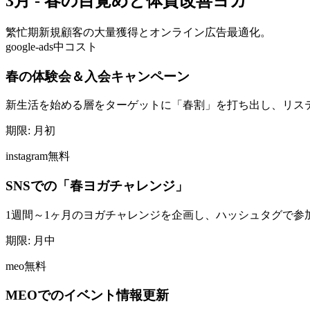
3月 - 春の目覚めと体質改善ヨガ
繁忙期
新規顧客の大量獲得とオンライン広告最適化。
google-ads
中コスト
春の体験会＆入会キャンペーン
新生活を始める層をターゲットに「春割」を打ち出し、リス
期限:
月初
instagram
無料
SNSでの「春ヨガチャレンジ」
1週間～1ヶ月のヨガチャレンジを企画し、ハッシュタグで参
期限:
月中
meo
無料
MEOでのイベント情報更新