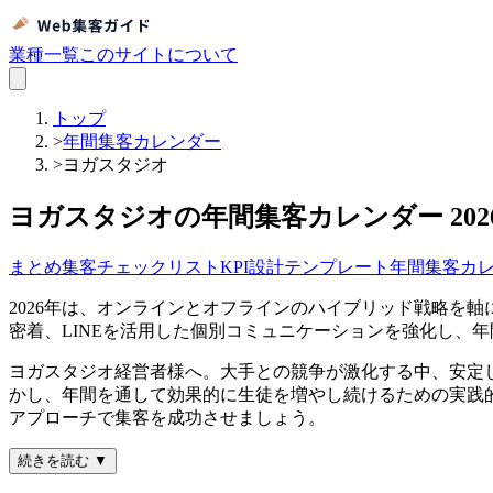
業種一覧
このサイトについて
トップ
>
年間集客カレンダー
>
ヨガスタジオ
ヨガスタジオの年間集客カレンダー 202
まとめ
集客チェックリスト
KPI設計テンプレート
年間集客カ
2026年は、オンラインとオフラインのハイブリッド戦略を軸に
密着、LINEを活用した個別コミュニケーションを強化し、
ヨガスタジオ経営者様へ。大手との競争が激化する中、安定
かし、年間を通して効果的に生徒を増やし続けるための実践
アプローチで集客を成功させましょう。
続きを読む ▼