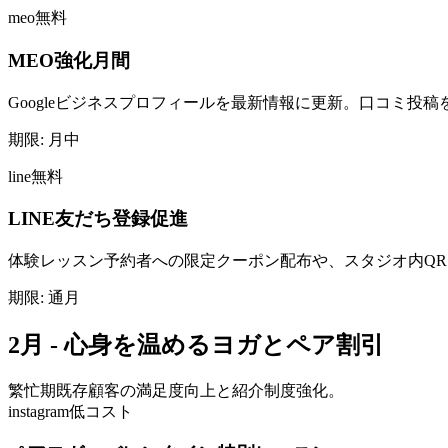
meo
無料
MEO強化月間
Googleビジネスプロフィールを最新情報に更新。口コミ投
期限:
月中
line
無料
LINE友だち登録促進
体験レッスン予約者への限定クーポン配布や、スタジオ内Q
期限:
通月
2月 - 心身を温めるヨガとペア割引
繁忙期
既存顧客の満足度向上と紹介制度強化。
instagram
低コスト