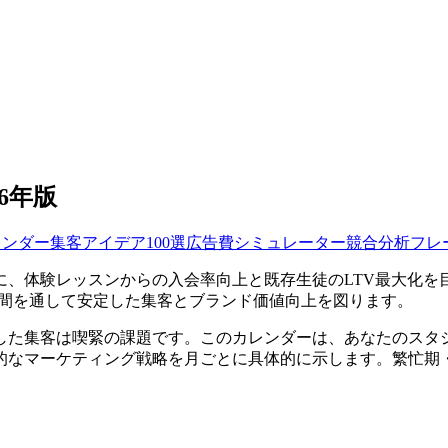
6年版
レンダー
集客アイデア100選
広告費シミュレーター
競合分析フレ
、体験レッスンからの入会率向上と既存生徒のLTV最大化を目指し
年間を通して安定した集客とブランド価値向上を図ります。
した集客は喫緊の課題です。このカレンダーは、あなたのスタ
的なマーケティング戦略を月ごとに具体的に示します。繁忙期・