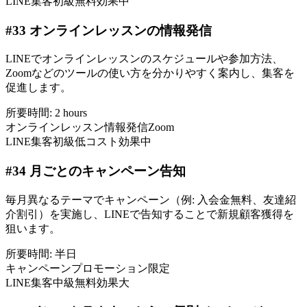
LINE集客
初級
無料
効果中
#
33
オンラインレッスンの情報発信
LINEでオンラインレッスンのスケジュールや参加方法、
Zoomなどのツールの使い方を分かりやすく案内し、集客を
促進します。
所要時間:
2 hours
オンラインレッスン
情報発信
Zoom
LINE集客
初級
低コスト
効果中
#
34
月ごとのキャンペーン告知
毎月異なるテーマでキャンペーン（例: 入会金無料、友達紹
介割引）を実施し、LINEで告知することで新規顧客獲得を
狙います。
所要時間:
半日
キャンペーン
プロモーション
限定
LINE集客
中級
無料
効果大