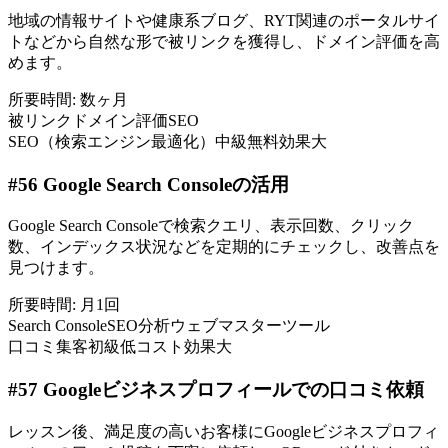
地域の情報サイトや健康系ブログ、RYT関連のポータルサイ
トなどから自然な形で被リンクを獲得し、ドメイン評価を高
めます。
所要時間:
数ヶ月
被リンク
ドメイン評価
SEO
SEO（検索エンジン最適化）
中級
無料
効果大
#
56
Google Search Consoleの活用
Google Search Consoleで検索クエリ、表示回数、クリック
数、インデックス状況などを定期的にチェックし、改善点を
見つけます。
所要時間:
月1回
Search Console
SEO分析
ウェブマスターツール
口コミ集客
初級
低コスト
効果大
#
57
Googleビジネスプロフィールでの口コミ依頼
レッスン後、満足度の高いお客様にGoogleビジネスプロフィ