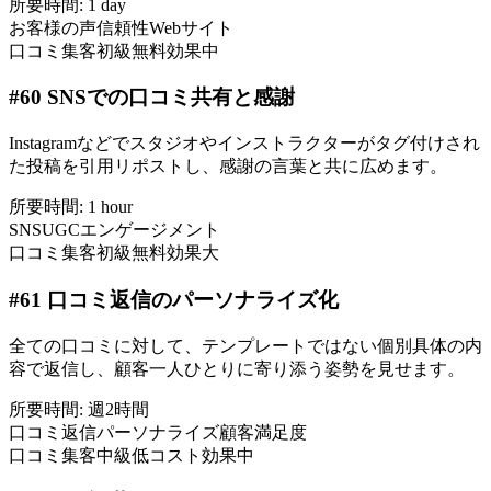
所要時間:
1 day
お客様の声
信頼性
Webサイト
口コミ集客
初級
無料
効果中
#
60
SNSでの口コミ共有と感謝
Instagramなどでスタジオやインストラクターがタグ付けされ
た投稿を引用リポストし、感謝の言葉と共に広めます。
所要時間:
1 hour
SNS
UGC
エンゲージメント
口コミ集客
初級
無料
効果大
#
61
口コミ返信のパーソナライズ化
全ての口コミに対して、テンプレートではない個別具体の内
容で返信し、顧客一人ひとりに寄り添う姿勢を見せます。
所要時間:
週2時間
口コミ返信
パーソナライズ
顧客満足度
口コミ集客
中級
低コスト
効果中