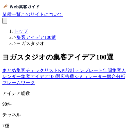
業種一覧
このサイトについて
トップ
>
集客アイデア100選
>
ヨガスタジオ
ヨガスタジオの集客アイデア100選
まとめ
集客チェックリスト
KPI設計テンプレート
年間集客カ
レンダー
集客アイデア100選
広告費シミュレーター
競合分析
フレームワーク
アイデア総数
98
件
チャネル
7
種