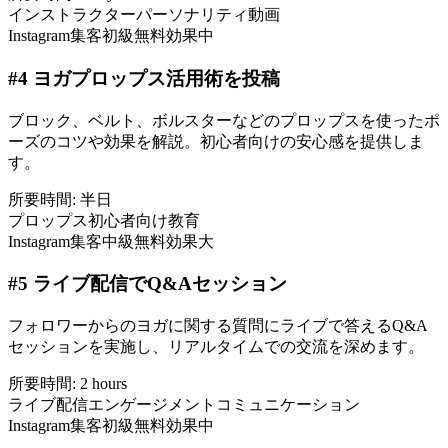
インストラクター
パーソナリティ
動画
Instagram集客
初級
無料
効果中
#
4
ヨガプロップス活用術を投稿
ブロック、ベルト、ボルスターなどのプロップスを使ったポ
ーズのコツや効果を解説。初心者向けの安心感を提供しま
す。
所要時間:
半日
プロップス
初心者向け
教育
Instagram集客
中級
無料
効果大
#
5
ライブ配信でQ&Aセッション
フォロワーからのヨガに関する質問にライブで答えるQ&A
セッションを実施し、リアルタイムでの交流を深めます。
所要時間:
2 hours
ライブ配信
エンゲージメント
コミュニケーション
Instagram集客
初級
無料
効果中