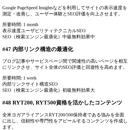
Google PageSpeed Insightsなどを利用してサイトの表示速度を
測定・改善し、ユーザー体験とSEO評価を向上させます。
所要時間:
1 month
表示速度
ユーザビリティ
テクニカルSEO
SEO（検索エンジン最適化）
中級
無料
効果中
#
47
内部リンク構造の最適化
ブログ記事やサービスページ間で関連性の高いページを相互
にリンクさせ、サイト全体のSEO評価と回遊性を高めます。
所要時間:
1 week
内部リンク
サイト構造
SEO
SEO（検索エンジン最適化）
初級
無料
効果大
#
48
RYT200, RYT500資格を活かしたコンテンツ
全米ヨガアライアンスRYT200/500保持者である強みを全面
に出し、信頼性や専門性をアピールするコンテンツを作成し
ます。