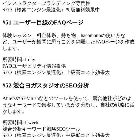
インストラクター
ブランディング
専門性
SEO（検索エンジン最適化）
初級
無料
効果中
#
51
ユーザー目線のFAQページ
体験レッスン、料金体系、持ち物、hacomonoの使い方な
ど、ユーザーが疑問に思うことを網羅したFAQページを作成
します。
所要時間:
1 day
FAQ
ユーザビリティ
情報提供
SEO（検索エンジン最適化）
上級
高コスト
効果大
#
52
競合ヨガスタジオのSEO分析
AhrefsやSEMrushなどのツールを使って、競合他社がどのよ
うなキーワードで集客しているかを分析し、自社の戦略に活
かします。
所要時間:
1 week
競合分析
キーワード戦略
SEOツール
SEO（検索エンジン最適化）
中級
低コスト
効果大