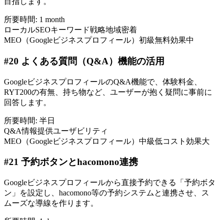
目指します。
所要時間:
1 month
ローカルSEO
キーワード戦略
地域密着
MEO（Googleビジネスプロフィール）
初級
無料
効果中
#
20
よくある質問（Q&A）機能の活用
GoogleビジネスプロフィールのQ&A機能で、体験料金、
RYT200の有無、持ち物など、ユーザーが抱く疑問に事前に
回答します。
所要時間:
半日
Q&A
情報提供
ユーザビリティ
MEO（Googleビジネスプロフィール）
中級
低コスト
効果大
#
21
予約ボタンとhacomono連携
Googleビジネスプロフィールから直接予約できる「予約ボタ
ン」を設定し、hacomono等の予約システムと連携させ、ス
ムーズな導線を作ります。