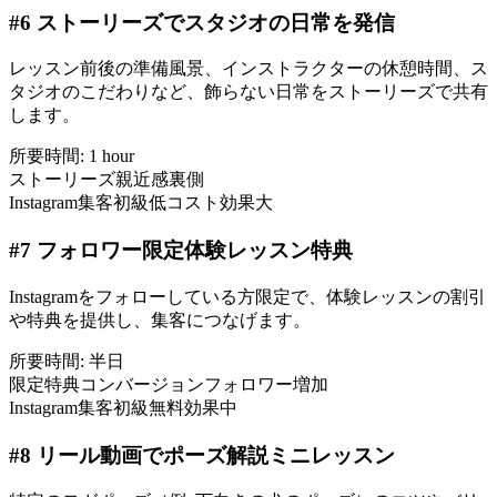
#
6
ストーリーズでスタジオの日常を発信
レッスン前後の準備風景、インストラクターの休憩時間、ス
タジオのこだわりなど、飾らない日常をストーリーズで共有
します。
所要時間:
1 hour
ストーリーズ
親近感
裏側
Instagram集客
初級
低コスト
効果大
#
7
フォロワー限定体験レッスン特典
Instagramをフォローしている方限定で、体験レッスンの割引
や特典を提供し、集客につなげます。
所要時間:
半日
限定特典
コンバージョン
フォロワー増加
Instagram集客
初級
無料
効果中
#
8
リール動画でポーズ解説ミニレッスン