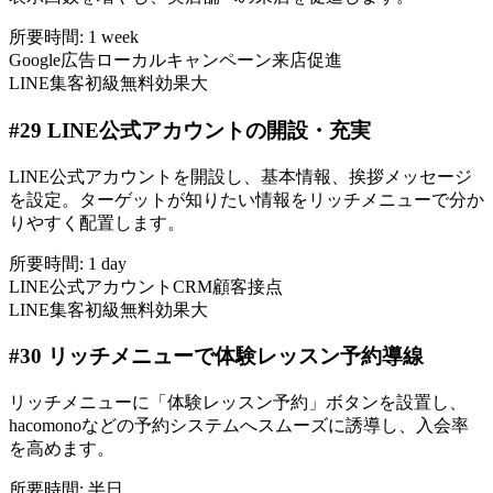
所要時間:
1 week
Google広告
ローカルキャンペーン
来店促進
LINE集客
初級
無料
効果大
#
29
LINE公式アカウントの開設・充実
LINE公式アカウントを開設し、基本情報、挨拶メッセージ
を設定。ターゲットが知りたい情報をリッチメニューで分か
りやすく配置します。
所要時間:
1 day
LINE公式アカウント
CRM
顧客接点
LINE集客
初級
無料
効果大
#
30
リッチメニューで体験レッスン予約導線
リッチメニューに「体験レッスン予約」ボタンを設置し、
hacomonoなどの予約システムへスムーズに誘導し、入会率
を高めます。
所要時間:
半日