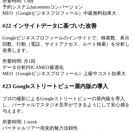
所要時間:
1 day
予約システム
hacomono
コンバージョン
MEO（Googleビジネスプロフィール）
中級
無料
効果大
#
22
インサイトデータに基づいた改善
Googleビジネスプロフィールのインサイトで、検索数、表示
回数、行動（電話、サイトアクセス、ルート検索）を分析し
改善します。
所要時間:
月1回
データ分析
PDCA
MEO最適化
MEO（Googleビジネスプロフィール）
上級
中コスト
効果大
#
23
Googleストリートビュー屋内版の導入
プロの撮影によるGoogleストリートビューの屋内版を導入
し、バーチャルでスタジオ見学ができるようにして安心感を
与えます。
所要時間:
1 week
バーチャルツアー
視覚的魅力
信頼性