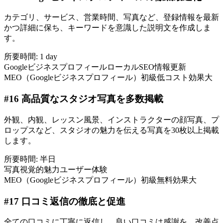
カテゴリ、サービス、営業時間、写真など、登録情報を最新
かつ詳細に保ち、キーワードを意識した説明文を作成しま
す。
所要時間:
1 day
Googleビジネスプロフィール
ローカルSEO
情報更新
MEO（Googleビジネスプロフィール）
初級
低コスト
効果大
#
16
高品質なスタジオ写真を多数掲載
外観、内観、レッスン風景、インストラクターの顔写真、プ
ロップスなど、スタジオの魅力を伝える写真を30枚以上掲載
します。
所要時間:
半日
写真
視覚的魅力
ユーザー体験
MEO（Googleビジネスプロフィール）
初級
無料
効果大
#
17
口コミ返信の徹底と促進
全ての口コミに丁寧に返信し、良い口コミは感謝を、改善点