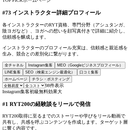
TOP PICK
ホームページ
#
73
インストラクター詳細プロフィール
各インストラクターのRYT資格、専門分野（アシュタンガ、
陰ヨガなど）、ヨガへの想いを顔写真付きで詳細に紹介し、
信頼感を醸成します。
インストラクターのプロフィール充実は、信頼感と親近感を
生み、競合との差別化に繋がります。
全チャネル
Instagram集客
MEO（Googleビジネスプロフィール）
LINE集客
SEO（検索エンジン最適化）
口コミ集客
ホームページ
チラシ・ポスティング
98
件表示
Instagram集客
初級
無料
効果大
#
1
RYT200の経験談をリールで発信
RYT200取得に至るまでのストーリーや学びをリール動画で
共有し、共感を呼ぶコンテンツを作成します。ターゲット層
に響く内容です。