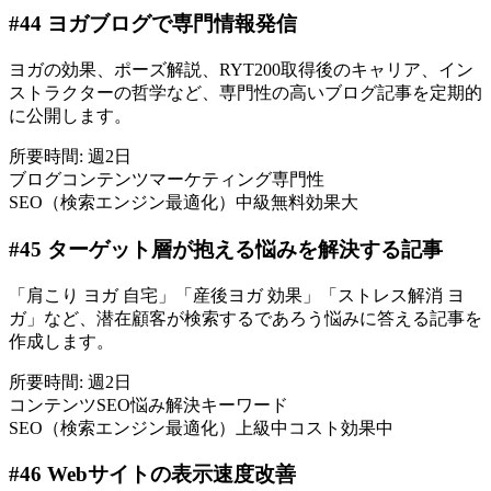
#
44
ヨガブログで専門情報発信
ヨガの効果、ポーズ解説、RYT200取得後のキャリア、イン
ストラクターの哲学など、専門性の高いブログ記事を定期的
に公開します。
所要時間:
週2日
ブログ
コンテンツマーケティング
専門性
SEO（検索エンジン最適化）
中級
無料
効果大
#
45
ターゲット層が抱える悩みを解決する記事
「肩こり ヨガ 自宅」「産後ヨガ 効果」「ストレス解消 ヨ
ガ」など、潜在顧客が検索するであろう悩みに答える記事を
作成します。
所要時間:
週2日
コンテンツSEO
悩み解決
キーワード
SEO（検索エンジン最適化）
上級
中コスト
効果中
#
46
Webサイトの表示速度改善