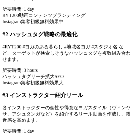
所要時間:
1 day
RYT200
動画コンテンツ
ブランディング
Instagram集客
初級
無料
効果中
#
2
ハッシュタグ戦略の最適化
#RYT200 #ヨガのある暮らし #地域名ヨガ #スタジオ名 な
ど、ターゲットが検索しそうなハッシュタグを複数組み合わ
せます。
所要時間:
3 hours
ハッシュタグ
リーチ拡大
SEO
Instagram集客
初級
無料
効果大
#
3
インストラクター紹介リール
各インストラクターの個性や得意なヨガスタイル（ヴィンヤ
サ、アシュタンガなど）を紹介するリール動画を作成し、親
近感を高めます。
所要時間:
1 day