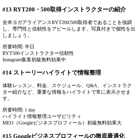
#
13
RYT200・500取得インストラクターの紹介
全米ヨガアライアンスRYT200/500取得者であることを強調
し、専門性と信頼性をアピールします。写真付きで個性を出
しましょう。
所要時間:
半日
RYT500
インストラクター
信頼性
Instagram集客
初級
無料
効果中
#
14
ストーリーハイライトで情報整理
体験レッスン、料金、スケジュール、Q&A、インストラク
ター紹介など、重要な情報をハイライトで常に表示させま
す。
所要時間:
1 day
ハイライト
情報整理
ユーザビリティ
MEO（Googleビジネスプロフィール）
初級
無料
効果大
#
15
Googleビジネスプロフィールの徹底最適化