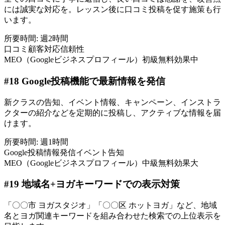
には誠実な対応を。レッスン後に口コミ投稿を促す施策も行
います。
所要時間:
週2時間
口コミ
顧客対応
信頼性
MEO（Googleビジネスプロフィール）
初級
無料
効果中
#
18
Google投稿機能で最新情報を発信
新クラスの告知、イベント情報、キャンペーン、インストラ
クターの紹介などを定期的に投稿し、アクティブな情報を届
けます。
所要時間:
週1時間
Google投稿
情報発信
イベント告知
MEO（Googleビジネスプロフィール）
中級
無料
効果大
#
19
地域名+ヨガキーワードでの表示対策
「〇〇市 ヨガスタジオ」「〇〇区 ホットヨガ」など、地域
名とヨガ関連キーワードを組み合わせた検索での上位表示を