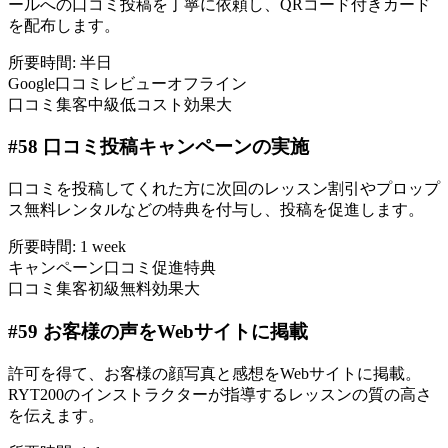
ールへの口コミ投稿を丁寧に依頼し、QRコード付きカード
を配布します。
所要時間:
半日
Google口コミ
レビュー
オフライン
口コミ集客
中級
低コスト
効果大
#
58
口コミ投稿キャンペーンの実施
口コミを投稿してくれた方に次回のレッスン割引やプロップ
ス無料レンタルなどの特典を付与し、投稿を促進します。
所要時間:
1 week
キャンペーン
口コミ促進
特典
口コミ集客
初級
無料
効果大
#
59
お客様の声をWebサイトに掲載
許可を得て、お客様の顔写真と感想をWebサイトに掲載。
RYT200のインストラクターが指導するレッスンの質の高さ
を伝えます。