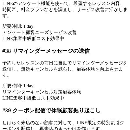
LINEのアンケート機能を使って、希望するレッスン内容、
時間帯、料金プランなどを調査し、サービス改善に活かしま
す。
所要時間:
1 day
アンケート
顧客ニーズ
サービス改善
LINE集客
中級
低コスト
効果中
#
38
リマインダーメッセージの送信
予約したレッスンの前日に自動でリマインダーメッセージを
送信し、無断キャンセルを減らし、顧客体験を向上させま
す。
所要時間:
1 day
リマインダー
キャンセル対策
顧客体験
LINE集客
中級
低コスト
効果中
#
39
クーポン配信で休眠顧客掘り起こし
しばらく来店のない顧客に対して、LINE限定の特別割引ク
ーポンを配信し、再来店のきっかけを作ります。