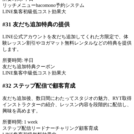
リッチメニュー
hacomono
予約システム
LINE集客
初級
低コスト
効果大
#
31
友だち追加特典の提供
LINE公式アカウントを友だち追加してくれた方限定で、体
験レッスン割引やヨガマット無料レンタルなどの特典を提供
します。
所要時間:
半日
友だち追加
特典
クーポン
LINE集客
中級
低コスト
効果大
#
32
ステップ配信で顧客育成
友だち追加後、数日間にわたってスタジオの魅力、RYT取得
インストラクターの紹介、レッスン内容を段階的に配信し、
興味を高めます。
所要時間:
1 week
ステップ配信
リードナーチャリング
顧客育成