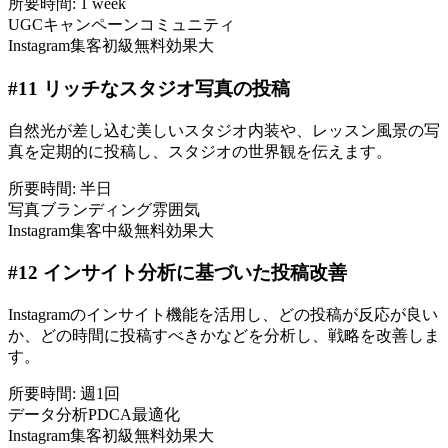
所要時間:
1 week
UGC
キャンペーン
コミュニティ
Instagram集客
初級
無料
効果大
#
11
リッチなスタジオ写真の投稿
自然光が差し込む美しいスタジオ内装や、レッスン風景の写
真を定期的に投稿し、スタジオの世界観を伝えます。
所要時間:
半日
写真
ブランディング
雰囲気
Instagram集客
中級
無料
効果大
#
12
インサイト分析に基づいた投稿改善
Instagramのインサイト機能を活用し、どの投稿が反応が良い
か、どの時間に投稿すべきかなどを分析し、戦略を改善しま
す。
所要時間:
週1回
データ分析
PDCA
最適化
Instagram集客
初級
無料
効果大