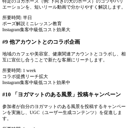
特定のヨガポーズ（例: 下向きの犬のポーズ）のコツやバリ
エーションを、短いリール動画で分かりやすく解説します。
所要時間:
半日
ポーズ解説
ミニレッスン
教育
Instagram集客
中級
低コスト
効果大
#
9
他アカウントとのコラボ企画
地域のカフェや美容室、健康関連アカウントとコラボし、相
互に宣伝し合うことで新たな客層にリーチします。
所要時間:
1 week
コラボ
提携
リーチ拡大
Instagram集客
中級
低コスト
効果中
#
10
「ヨガマットのある風景」投稿キャンペーン
参加者が自分のヨガマットのある風景を投稿するキャンペー
ンを実施し、UGC（ユーザー生成コンテンツ）を促進しま
す。