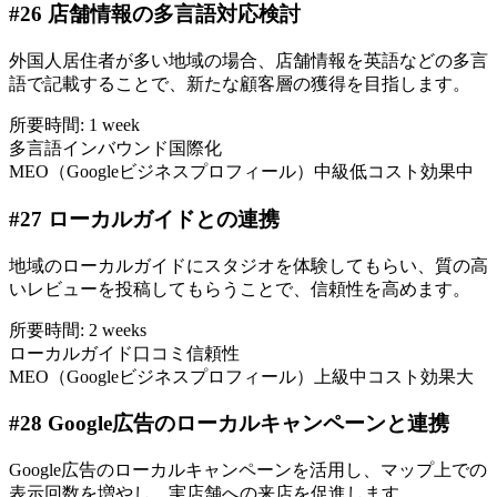
#
26
店舗情報の多言語対応検討
外国人居住者が多い地域の場合、店舗情報を英語などの多言
語で記載することで、新たな顧客層の獲得を目指します。
所要時間:
1 week
多言語
インバウンド
国際化
MEO（Googleビジネスプロフィール）
中級
低コスト
効果中
#
27
ローカルガイドとの連携
地域のローカルガイドにスタジオを体験してもらい、質の高
いレビューを投稿してもらうことで、信頼性を高めます。
所要時間:
2 weeks
ローカルガイド
口コミ
信頼性
MEO（Googleビジネスプロフィール）
上級
中コスト
効果大
#
28
Google広告のローカルキャンペーンと連携
Google広告のローカルキャンペーンを活用し、マップ上での
表示回数を増やし、実店舗への来店を促進します。