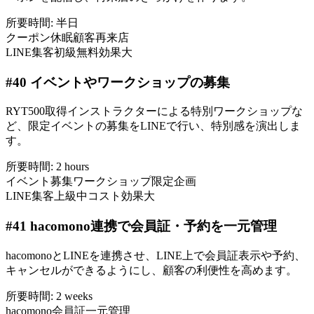
所要時間:
半日
クーポン
休眠顧客
再来店
LINE集客
初級
無料
効果大
#
40
イベントやワークショップの募集
RYT500取得インストラクターによる特別ワークショップな
ど、限定イベントの募集をLINEで行い、特別感を演出しま
す。
所要時間:
2 hours
イベント募集
ワークショップ
限定企画
LINE集客
上級
中コスト
効果大
#
41
hacomono連携で会員証・予約を一元管理
hacomonoとLINEを連携させ、LINE上で会員証表示や予約、
キャンセルができるようにし、顧客の利便性を高めます。
所要時間:
2 weeks
hacomono
会員証
一元管理