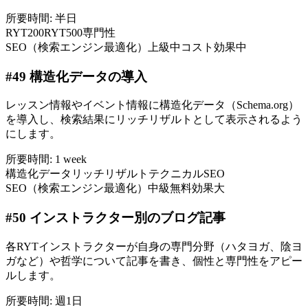
所要時間:
半日
RYT200
RYT500
専門性
SEO（検索エンジン最適化）
上級
中コスト
効果中
#
49
構造化データの導入
レッスン情報やイベント情報に構造化データ（Schema.org）
を導入し、検索結果にリッチリザルトとして表示されるよう
にします。
所要時間:
1 week
構造化データ
リッチリザルト
テクニカルSEO
SEO（検索エンジン最適化）
中級
無料
効果大
#
50
インストラクター別のブログ記事
各RYTインストラクターが自身の専門分野（ハタヨガ、陰ヨ
ガなど）や哲学について記事を書き、個性と専門性をアピー
ルします。
所要時間:
週1日