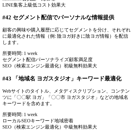
LINE集客
上級
低コスト
効果大
#
42
セグメント配信でパーソナルな情報提供
顧客の興味や購入履歴に応じてセグメントを分け、それぞれ
に最適化された情報（例: 陰ヨガ好きに陰ヨガ情報）を配信
します。
所要時間:
1 week
セグメント配信
パーソナライズ
顧客満足度
SEO（検索エンジン最適化）
初級
無料
効果大
#
43
「地域名 ヨガスタジオ」キーワード最適化
Webサイトのタイトル、メタディスクリプション、コンテン
ツに「〇〇駅 ヨガ」「〇〇市 ヨガスタジオ」などの地域名
キーワードを含めます。
所要時間:
1 week
ローカルSEO
キーワード
地域密着
SEO（検索エンジン最適化）
中級
無料
効果大