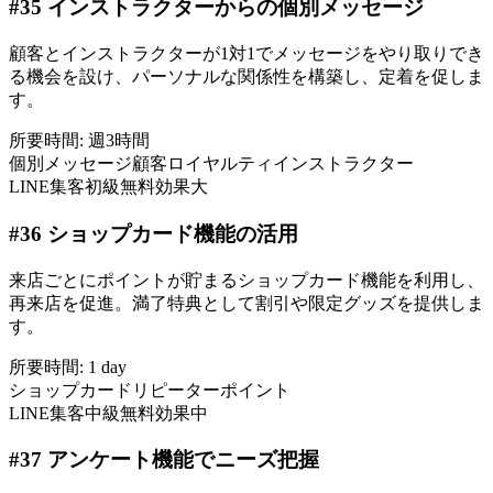
#
35
インストラクターからの個別メッセージ
顧客とインストラクターが1対1でメッセージをやり取りでき
る機会を設け、パーソナルな関係性を構築し、定着を促しま
す。
所要時間:
週3時間
個別メッセージ
顧客ロイヤルティ
インストラクター
LINE集客
初級
無料
効果大
#
36
ショップカード機能の活用
来店ごとにポイントが貯まるショップカード機能を利用し、
再来店を促進。満了特典として割引や限定グッズを提供しま
す。
所要時間:
1 day
ショップカード
リピーター
ポイント
LINE集客
中級
無料
効果中
#
37
アンケート機能でニーズ把握