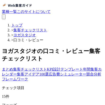
業種一覧
このサイトについて
トップ
>
集客チェックリスト
>
ヨガスタジオ
>
口コミ・レビュー
ヨガスタジオの口コミ・レビュー集客
チェックリスト
まとめ
集客チェックリスト
KPI設計テンプレート
年間集客カ
レンダー
集客アイデア100選
広告費シミュレーター
競合分析
フレームワーク
チェック項目
15
件