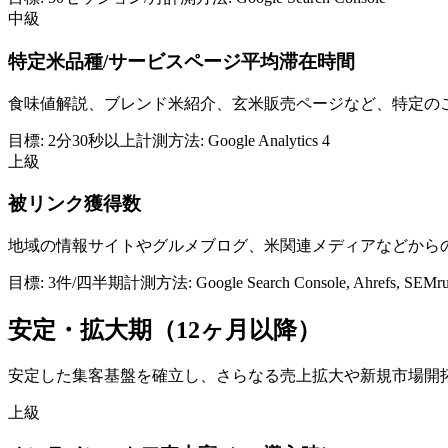
中級
特定米品種/サービスページ平均滞在時間
食味値解説、ブレンド米紹介、玄米販売ページなど、特定の
目標:
2分30秒以上
計測方法:
Google Analytics 4
上級
被リンク獲得数
地域の情報サイトやグルメブログ、米関連メディアなどから
目標:
3件/四半期
計測方法:
Google Search Console, Ahrefs, SEMr
安定・拡大期（12ヶ月以降）
安定した集客基盤を確立し、さらなる売上拡大や新規市場開拓
上級