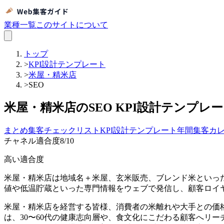
業種一覧
このサイトについて
トップ
>
KPI設計テンプレート
>
米屋・精米店
>
SEO
米屋・精米店のSEO KPI設計テンプレ
まとめ
集客チェックリスト
KPI設計テンプレート
年間集客カ
チャネル適合度
8
/10
高い適合度
米屋・精米店は地域名＋米屋、玄米販売、ブレンド米といった
値や低温貯蔵といった専門情報をウェブで発信し、顧客ロイ
米屋・精米店を経営する皆様、消費者の米離れや大手との価
は、30〜60代の健康志向層や、食文化にこだわる顧客へリー