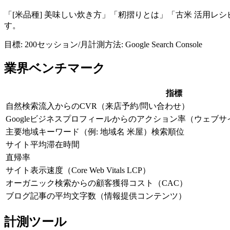
「[米品種] 美味しい炊き方」「籾摺りとは」「古米 活用
す。
目標:
200セッション/月
計測方法:
Google Search Console
業界ベンチマーク
指標
自然検索流入からのCVR（来店予約/問い合わせ）
Googleビジネスプロフィールからのアクション率（ウェブ
主要地域キーワード（例: 地域名 米屋）検索順位
サイト平均滞在時間
直帰率
サイト表示速度（Core Web Vitals LCP）
オーガニック検索からの顧客獲得コスト（CAC）
ブログ記事の平均文字数（情報提供コンテンツ）
計測ツール