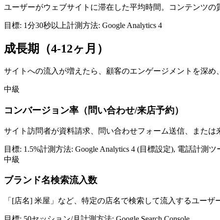
ユーザーがウェブサイトに滞在した平均時間。コンテンツの
目標:
1分30秒以上
計測方法:
Google Analytics 4
成長期（4-12ヶ月）
サイトへの流入が増えたら、顧客のエンゲージメントを深め、
中級
コンバージョン率（問い合わせ/来店予約）
サイト訪問者が資料請求、問い合わせフォーム送信、または
目標:
1.5%
計測方法:
Google Analytics 4 (目標設定), 電話計測
中級
ブランド名検索流入数
「[店名] 米屋」など、特定の店名で検索して流入するユー
目標:
50セッション/月
計測方法:
Google Search Console