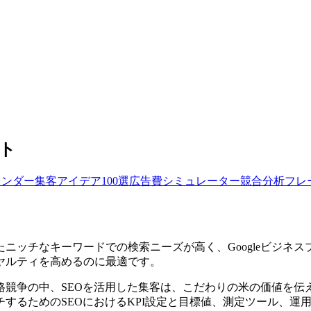
ート
レンダー
集客アイデア100選
広告費シミュレーター
競合分析フレ
ニッチなキーワードでの検索ニーズが高く、Googleビジネ
ヤルティを高めるのに最適です。
格競争の中、SEOを活用した集客は、こだわりの米の価値を伝
チするためのSEOにおけるKPI設定と目標値、測定ツール、運