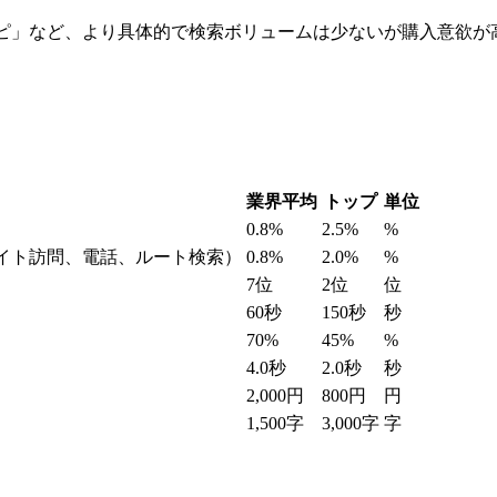
レシピ」など、より具体的で検索ボリュームは少ないが購入意欲
業界平均
トップ
単位
0.8%
2.5%
%
サイト訪問、電話、ルート検索）
0.8%
2.0%
%
7位
2位
位
60秒
150秒
秒
70%
45%
%
4.0秒
2.0秒
秒
2,000円
800円
円
1,500字
3,000字
字