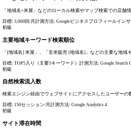
「地域名+米屋」などのローカル検索やマップ検索での店舗
目標:
3,000回/月
計測方法:
Googleビジネスプロフィールイン
初級
主要地域キーワード検索順位
「[地域名] 米屋」、「玄米販売 [地域名]」などの主要な
目標:
TOP5入り（主要5キーワード）
計測方法:
Google Sear
初級
自然検索流入数
検索エンジン経由でウェブサイトにアクセスしたユーザーの
目標:
150セッション/月
計測方法:
Google Analytics 4
初級
サイト滞在時間