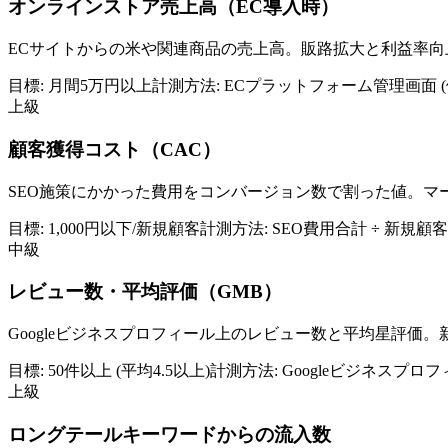
オンラインストア売上高（EC導入時）
ECサイトからの米や関連商品の売上高。販路拡大と利益率
目標:
月間5万円以上
計測方法:
ECプラットフォーム管理画面 (例: Shop
上級
顧客獲得コスト（CAC）
SEO施策にかかった費用をコンバージョン数で割った値。マ
目標:
1,000円以下/新規顧客
計測方法:
SEO費用合計 ÷ 新規顧
中級
レビュー数・平均評価（GMB）
Googleビジネスプロフィール上のレビュー数と平均星評価
目標:
50件以上 (平均4.5以上)
計測方法:
Googleビジネスプロ
上級
ロングテールキーワードからの流入数