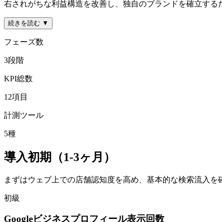
右されがちな利益構造を改善し、独自のブランドを確立する
続きを読む ▼
フェーズ数
3
段階
KPI総数
12
項目
計測ツール
5
種
導入初期（1-3ヶ月）
まずはウェブ上での店舗認知度を高め、基本的な検索流入を確保
初級
Googleビジネスプロフィール表示回数