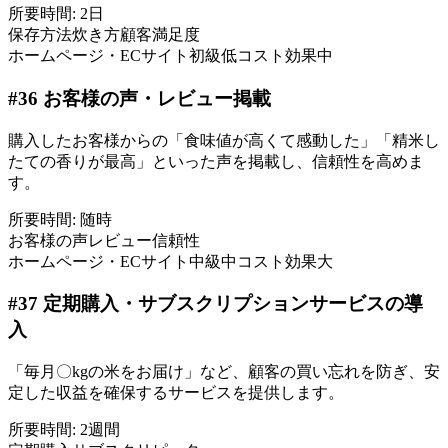
所要時間:
2日
保存方法
炊き方
顧客満足度
ホームページ・ECサイト
初級
低コスト
効果中
#
36
お客様の声・レビュー掲載
購入したお客様からの「食味値が高くて感動した」「精米し
たての香りが最高」といった声を掲載し、信頼性を高めま
す。
所要時間:
随時
お客様の声
レビュー
信頼性
ホームページ・ECサイト
中級
中コスト
効果大
#
37
定期購入・サブスクリプションサービスの導
入
「毎月〇kgの米をお届け」など、顧客の買い忘れを防ぎ、安
定した収益を確保するサービスを提供します。
所要時間:
2週間