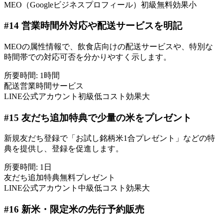
MEO（Googleビジネスプロフィール）
初級
無料
効果小
#
14
営業時間外対応や配送サービスを明記
MEOの属性情報で、飲食店向けの配送サービスや、特別な
時間帯での対応可否を分かりやすく示します。
所要時間:
1時間
配送
営業時間
サービス
LINE公式アカウント
初級
低コスト
効果大
#
15
友だち追加特典で少量の米をプレゼント
新規友だち登録で「お試し銘柄米1合プレゼント」などの特
典を提供し、登録を促進します。
所要時間:
1日
友だち追加
特典
無料プレゼント
LINE公式アカウント
中級
低コスト
効果大
#
16
新米・限定米の先行予約販売