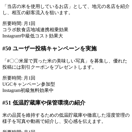
「当店の米を使用しているお店」として、地元の名店を紹介
し、相互の顧客流入を狙います。
所要時間:
月1回
コラボ
飲食店
地域連携
相乗効果
Instagram
中級
低コスト
効果大
#
50
ユーザー投稿キャンペーンを実施
「#〇〇米屋で買った米の美味しい写真」を募集し、優れた
投稿には割引クーポンをプレゼントします。
所要時間:
月1回
UGC
キャンペーン
参加型
Instagram
初級
無料
効果中
#
51
低温貯蔵庫や保管環境の紹介
米の品質を維持するための低温貯蔵庫や徹底した湿度管理の
様子を写真や動画で紹介し、安心感を伝えます。