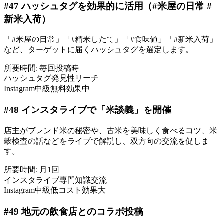
#
47
ハッシュタグを効果的に活用（#米屋の日常 #
新米入荷）
「#米屋の日常」「#精米したて」「#食味値」「#新米入荷」
など、ターゲットに届くハッシュタグを選定します。
所要時間:
毎回投稿時
ハッシュタグ
発見性
リーチ
Instagram
中級
無料
効果中
#
48
インスタライブで「米談義」を開催
店主がブレンド米の秘密や、古米を美味しく食べるコツ、米
穀検査の話などをライブで解説し、双方向の交流を促しま
す。
所要時間:
月1回
インスタライブ
専門知識
交流
Instagram
中級
低コスト
効果大
#
49
地元の飲食店とのコラボ投稿