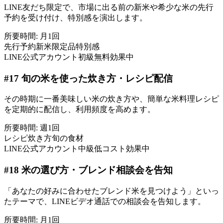
LINE友だち限定で、市場に出る前の新米や希少な米の先行
予約を受け付け、特別感を演出します。
所要時間:
月1回
先行予約
新米
限定品
特別感
LINE公式アカウント
初級
無料
効果中
#
17
旬の米を使った炊き方・レシピ配信
その時期に一番美味しい米の炊き方や、簡単な米料理レシピ
を定期的に配信し、利用頻度を高めます。
所要時間:
週1回
レシピ
炊き方
旬の食材
LINE公式アカウント
中級
低コスト
効果中
#
18
米の選び方・ブレンド相談会を告知
「あなたの好みに合わせたブレンド米を見つけよう」といっ
たテーマで、LINEビデオ通話での相談会を告知します。
所要時間:
月1回