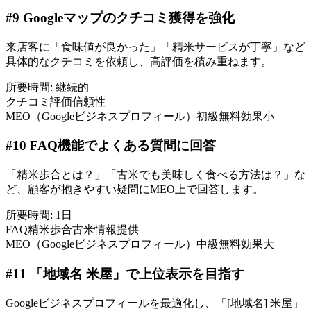
#
9
Googleマップのクチコミ獲得を強化
来店客に「食味値が良かった」「精米サービスが丁寧」など
具体的なクチコミを依頼し、高評価を積み重ねます。
所要時間:
継続的
クチコミ
評価
信頼性
MEO（Googleビジネスプロフィール）
初級
無料
効果小
#
10
FAQ機能でよくある質問に回答
「精米歩合とは？」「古米でも美味しく食べる方法は？」な
ど、顧客が抱きやすい疑問にMEO上で回答します。
所要時間:
1日
FAQ
精米歩合
古米
情報提供
MEO（Googleビジネスプロフィール）
中級
無料
効果大
#
11
「地域名 米屋」で上位表示を目指す
Googleビジネスプロフィールを最適化し、「[地域名] 米屋」