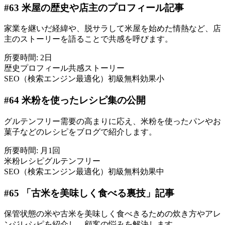
#
63
米屋の歴史や店主のプロフィール記事
家業を継いだ経緯や、脱サラして米屋を始めた情熱など、店
主のストーリーを語ることで共感を呼びます。
所要時間:
2日
歴史
プロフィール
共感
ストーリー
SEO（検索エンジン最適化）
初級
無料
効果小
#
64
米粉を使ったレシピ集の公開
グルテンフリー需要の高まりに応え、米粉を使ったパンやお
菓子などのレシピをブログで紹介します。
所要時間:
月1回
米粉
レシピ
グルテンフリー
SEO（検索エンジン最適化）
初級
無料
効果中
#
65
「古米を美味しく食べる裏技」記事
保管状態の米や古米を美味しく食べきるための炊き方やアレ
ンジレシピを紹介し、顧客の悩みを解決します。