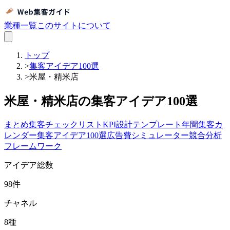
業種一覧
このサイトについて
トップ
>
集客アイデア100選
>
米屋・精米店
米屋・精米店の集客アイデア100選
まとめ
集客チェックリスト
KPI設計テンプレート
年間集客カ
レンダー
集客アイデア100選
広告費シミュレーター
競合分析
フレームワーク
アイデア総数
98
件
チャネル
8
種