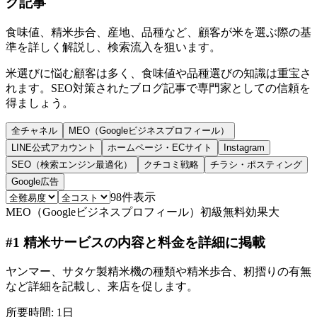
グ記事
食味値、精米歩合、産地、品種など、顧客が米を選ぶ際の基
準を詳しく解説し、検索流入を狙います。
米選びに悩む顧客は多く、食味値や品種選びの知識は重宝さ
れます。SEO対策されたブログ記事で専門家としての信頼を
得ましょう。
全チャネル
MEO（Googleビジネスプロフィール）
LINE公式アカウント
ホームページ・ECサイト
Instagram
SEO（検索エンジン最適化）
クチコミ戦略
チラシ・ポスティング
Google広告
98
件表示
MEO（Googleビジネスプロフィール）
初級
無料
効果大
#
1
精米サービスの内容と料金を詳細に掲載
ヤンマー、サタケ製精米機の種類や精米歩合、籾摺りの有無
など詳細を記載し、来店を促します。
所要時間:
1日