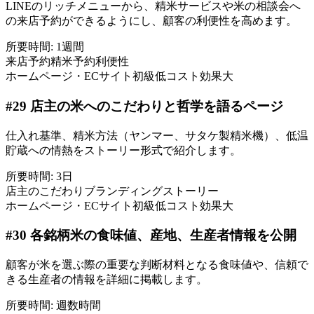
LINEのリッチメニューから、精米サービスや米の相談会へ
の来店予約ができるようにし、顧客の利便性を高めます。
所要時間:
1週間
来店予約
精米予約
利便性
ホームページ・ECサイト
初級
低コスト
効果大
#
29
店主の米へのこだわりと哲学を語るページ
仕入れ基準、精米方法（ヤンマー、サタケ製精米機）、低温
貯蔵への情熱をストーリー形式で紹介します。
所要時間:
3日
店主のこだわり
ブランディング
ストーリー
ホームページ・ECサイト
初級
低コスト
効果大
#
30
各銘柄米の食味値、産地、生産者情報を公開
顧客が米を選ぶ際の重要な判断材料となる食味値や、信頼で
きる生産者の情報を詳細に掲載します。
所要時間:
週数時間