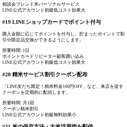
相談会
ブレンド米
パーソナルサービス
LINE公式アカウント
初級
低コスト
効果大
#
19
LINEショップカードでポイント付与
購入金額に応じてポイントを付与し、貯まったポイントで割
引や限定品交換ができるようにします。
所要時間:
1日
ポイントカード
リピーター
顧客囲い込み
LINE公式アカウント
初級
低コスト
効果大
#
20
精米サービス割引クーポン配布
「LINE友だち限定！精米料金100円OFF」など、来店を促す
クーポンを定期的に配信します。
所要時間:
月1回
クーポン
精米
割引
LINE公式アカウント
初級
無料
効果小
#
21
米の保存方法・古米活用術を配信