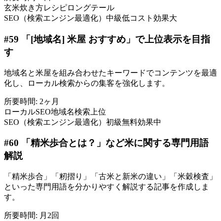
玄米
炊き方
レシピ
ロングテール
SEO（検索エンジン最適化）
中級
低コスト
効果大
#
59
「[地域名] 米屋 おすすめ」で上位表示を目指
す
地域名と米屋を組み合わせたキーワードでコンテンツを最適
化し、ローカル検索からの集客を強化します。
所要時間:
2ヶ月
ローカルSEO
地域名
検索上位
SEO（検索エンジン最適化）
初級
無料
効果中
#
60
「精米歩合とは？」など米に関する専門用語
解説
「精米歩合」「籾摺り」「古米と新米の違い」「米穀検査」
といった専門用語を分かりやすく解説する記事を作成しま
す。
所要時間:
月2回