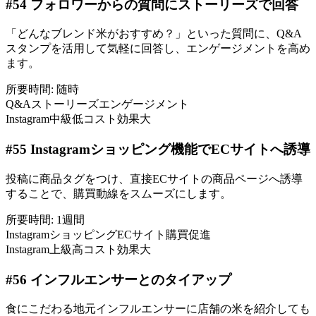
#
54
フォロワーからの質問にストーリーズで回答
「どんなブレンド米がおすすめ？」といった質問に、Q&A
スタンプを活用して気軽に回答し、エンゲージメントを高め
ます。
所要時間:
随時
Q&A
ストーリーズ
エンゲージメント
Instagram
中級
低コスト
効果大
#
55
Instagramショッピング機能でECサイトへ誘導
投稿に商品タグをつけ、直接ECサイトの商品ページへ誘導
することで、購買動線をスムーズにします。
所要時間:
1週間
Instagramショッピング
ECサイト
購買促進
Instagram
上級
高コスト
効果大
#
56
インフルエンサーとのタイアップ
食にこだわる地元インフルエンサーに店舗の米を紹介しても