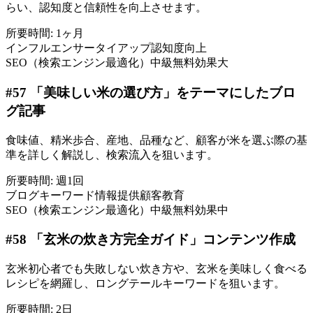
らい、認知度と信頼性を向上させます。
所要時間:
1ヶ月
インフルエンサー
タイアップ
認知度向上
SEO（検索エンジン最適化）
中級
無料
効果大
#
57
「美味しい米の選び方」をテーマにしたブロ
グ記事
食味値、精米歩合、産地、品種など、顧客が米を選ぶ際の基
準を詳しく解説し、検索流入を狙います。
所要時間:
週1回
ブログ
キーワード
情報提供
顧客教育
SEO（検索エンジン最適化）
中級
無料
効果中
#
58
「玄米の炊き方完全ガイド」コンテンツ作成
玄米初心者でも失敗しない炊き方や、玄米を美味しく食べる
レシピを網羅し、ロングテールキーワードを狙います。
所要時間:
2日