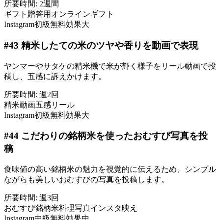
所要時間:
2週間
ギフト
贈答用
オンラインギフト
Instagram
初級
無料
効果大
#
43
精米したての米のツヤや香りを動画で表現
ヤンマーやサタケの精米機で米が輝く様子をリール動画で投
稿し、五感に訴えかけます。
所要時間:
週2回
精米
動画
五感
リール
Instagram
初級
無料
効果大
#
44
こだわりの銘柄米を使ったおむすび写真を投
稿
食味値の高い銘柄米の魅力を視覚的に伝えるため、シンプル
ながらも美しいおむすびの写真を投稿します。
所要時間:
週3回
おむすび
銘柄米
料理写真
インスタ映え
Instagram
中級
無料
効果中