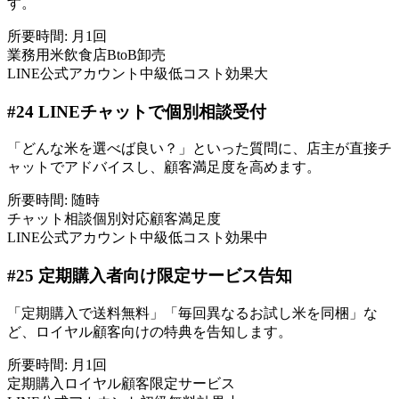
す。
所要時間:
月1回
業務用米
飲食店
BtoB
卸売
LINE公式アカウント
中級
低コスト
効果大
#
24
LINEチャットで個別相談受付
「どんな米を選べば良い？」といった質問に、店主が直接チ
ャットでアドバイスし、顧客満足度を高めます。
所要時間:
随時
チャット相談
個別対応
顧客満足度
LINE公式アカウント
中級
低コスト
効果中
#
25
定期購入者向け限定サービス告知
「定期購入で送料無料」「毎回異なるお試し米を同梱」な
ど、ロイヤル顧客向けの特典を告知します。
所要時間:
月1回
定期購入
ロイヤル顧客
限定サービス