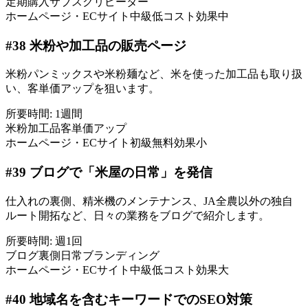
定期購入
サブスク
リピーター
ホームページ・ECサイト
中級
低コスト
効果中
#
38
米粉や加工品の販売ページ
米粉パンミックスや米粉麺など、米を使った加工品も取り扱
い、客単価アップを狙います。
所要時間:
1週間
米粉
加工品
客単価アップ
ホームページ・ECサイト
初級
無料
効果小
#
39
ブログで「米屋の日常」を発信
仕入れの裏側、精米機のメンテナンス、JA全農以外の独自
ルート開拓など、日々の業務をブログで紹介します。
所要時間:
週1回
ブログ
裏側
日常
ブランディング
ホームページ・ECサイト
中級
低コスト
効果大
#
40
地域名を含むキーワードでのSEO対策