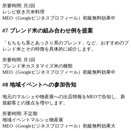
所要時間:
月2回
レシピ
炊き方
米料理
MEO（Googleビジネスプロフィール）
初級
無料
効果中
#
7
ブレンド米の組み合わせ例を提案
「もちもち系とあっさり系のブレンド」など、おすすめのブ
レンド米とその特徴を具体的に紹介します。
所要時間:
月1回
ブレンド米
カスタマイズ
米の種類
MEO（Googleビジネスプロフィール）
初級
無料
効果中
#
8
地域イベントへの参加告知
地元のマルシェや物産展への出店情報をMEOで告知し、新
規顧客との接点を増やします。
所要時間:
不定期
地域イベント
マルシェ
物産展
MEO（Googleビジネスプロフィール）
初級
無料
効果大