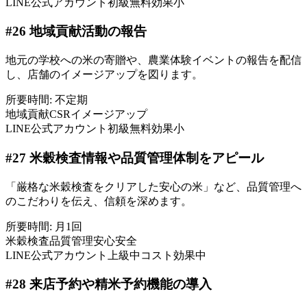
LINE公式アカウント
初級
無料
効果小
#
26
地域貢献活動の報告
地元の学校への米の寄贈や、農業体験イベントの報告を配信
し、店舗のイメージアップを図ります。
所要時間:
不定期
地域貢献
CSR
イメージアップ
LINE公式アカウント
初級
無料
効果小
#
27
米穀検査情報や品質管理体制をアピール
「厳格な米穀検査をクリアした安心の米」など、品質管理へ
のこだわりを伝え、信頼を深めます。
所要時間:
月1回
米穀検査
品質管理
安心安全
LINE公式アカウント
上級
中コスト
効果中
#
28
来店予約や精米予約機能の導入