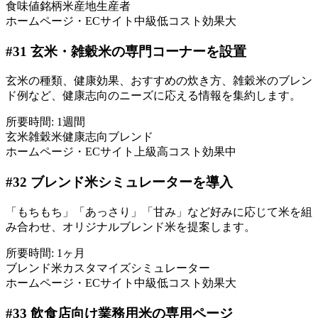
食味値
銘柄米
産地
生産者
ホームページ・ECサイト
中級
低コスト
効果大
#
31
玄米・雑穀米の専門コーナーを設置
玄米の種類、健康効果、おすすめの炊き方、雑穀米のブレン
ド例など、健康志向のニーズに応える情報を集約します。
所要時間:
1週間
玄米
雑穀米
健康志向
ブレンド
ホームページ・ECサイト
上級
高コスト
効果中
#
32
ブレンド米シミュレーターを導入
「もちもち」「あっさり」「甘み」など好みに応じて米を組
み合わせ、オリジナルブレンド米を提案します。
所要時間:
1ヶ月
ブレンド米
カスタマイズ
シミュレーター
ホームページ・ECサイト
中級
低コスト
効果大
#
33
飲食店向け業務用米の専用ページ