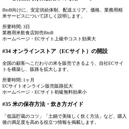
BtoB向けに、安定供給体制、配送エリア、価格、業務用精
米サービスについて詳しく説明します。
所要時間:
3日
業務用米
飲食店
卸売
BtoB
ホームページ・ECサイト
上級
中コスト
効果大
#
34
オンラインストア（ECサイト）の開設
全国の顧客へこだわりの米を販売できるよう、自社ECサイ
トを構築し、販路を拡大します。
所要時間:
1ヶ月
ECサイト
オンライン販売
販路拡大
ホームページ・ECサイト
初級
無料
効果小
#
35
米の保存方法・炊き方ガイド
「低温貯蔵のコツ」「土鍋で美味しく炊く方法」など、購入
後の満足度を高める役立つ情報を掲載します。