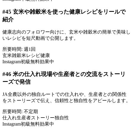
#
45
玄米や雑穀米を使った健康レシピをリールで
紹介
健康志向のフォロワー向けに、玄米や雑穀米の簡単で美味し
いレシピを短尺動画で公開します。
所要時間:
週1回
玄米
雑穀米
レシピ
健康
Instagram
初級
無料
効果中
#
46
米の仕入れ現場や生産者との交流をストーリ
ーズで発信
JA全農以外の独自ルートでの仕入れや、生産者との関係性
をストーリーズで伝え、信頼性と独自性をアピールします。
所要時間:
不定期
仕入れ
生産者
ストーリー
独自性
Instagram
初級
無料
効果中