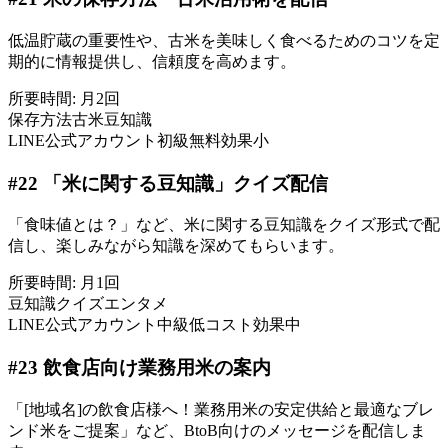
低温貯蔵の重要性や、古米を美味しく食べるためのコツを定
期的に情報提供し、信頼度を高めます。
所要時間:
月2回
保存方法
古米
豆知識
LINE公式アカウント
初級
無料
効果小
#
22
「米に関する豆知識」クイズ配信
「食味値とは？」など、米に関する豆知識をクイズ形式で配
信し、楽しみながら知識を深めてもらいます。
所要時間:
月1回
豆知識
クイズ
エンタメ
LINE公式アカウント
中級
低コスト
効果中
#
23
飲食店向け業務用米の案内
「[地域名]の飲食店様へ！業務用米の安定供給と最適なブレ
ンド米をご提案」など、BtoB向けのメッセージを配信しま