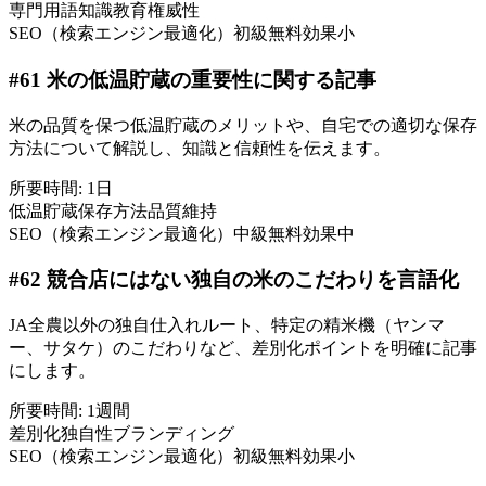
専門用語
知識
教育
権威性
SEO（検索エンジン最適化）
初級
無料
効果小
#
61
米の低温貯蔵の重要性に関する記事
米の品質を保つ低温貯蔵のメリットや、自宅での適切な保存
方法について解説し、知識と信頼性を伝えます。
所要時間:
1日
低温貯蔵
保存方法
品質維持
SEO（検索エンジン最適化）
中級
無料
効果中
#
62
競合店にはない独自の米のこだわりを言語化
JA全農以外の独自仕入れルート、特定の精米機（ヤンマ
ー、サタケ）のこだわりなど、差別化ポイントを明確に記事
にします。
所要時間:
1週間
差別化
独自性
ブランディング
SEO（検索エンジン最適化）
初級
無料
効果小