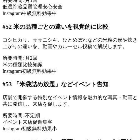
所要時間:
月1回
低温貯蔵
品質管理
安心安全
Instagram
中級
無料
効果中
#
52
米の品種ごとの違いを視覚的に比較
コシヒカリ、ササニシキ、ひとめぼれなどの米粒の形や炊き
上がりの違いを、動画やカルーセル投稿で解説します。
所要時間:
月2回
米の種類
比較
知識
Instagram
初級
無料
効果中
#
53
「米袋詰め放題」などイベント告知
店舗で開催する特別なイベント情報を魅力的な写真・動画と
共に発信し、来店を促します。
所要時間:
不定期
イベント
来店促進
集客
Instagram
初級
無料
効果小