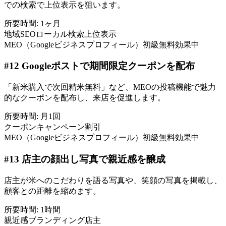
での検索で上位表示を狙います。
所要時間:
1ヶ月
地域SEO
ローカル検索
上位表示
MEO（Googleビジネスプロフィール）
初級
無料
効果中
#
12
Googleポストで期間限定クーポンを配布
「新米購入で次回精米無料」など、MEOの投稿機能で魅力
的なクーポンを配布し、来店を促進します。
所要時間:
月1回
クーポン
キャンペーン
割引
MEO（Googleビジネスプロフィール）
初級
無料
効果中
#
13
店主の顔出し写真で親近感を醸成
店主が米へのこだわりを語る写真や、笑顔の写真を掲載し、
顧客との距離を縮めます。
所要時間:
1時間
親近感
ブランディング
店主