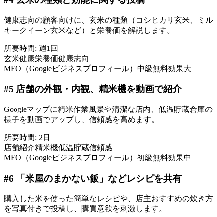
健康志向の顧客向けに、玄米の種類（コシヒカリ玄米、ミル
キークイーン玄米など）と栄養価を解説します。
所要時間:
週1回
玄米
健康
栄養価
健康志向
MEO（Googleビジネスプロフィール）
中級
無料
効果大
#
5
店舗の外観・内観、精米機を動画で紹介
Googleマップに精米作業風景や清潔な店内、低温貯蔵倉庫の
様子を動画でアップし、信頼感を高めます。
所要時間:
2日
店舗紹介
精米機
低温貯蔵
信頼感
MEO（Googleビジネスプロフィール）
初級
無料
効果中
#
6
「米屋のまかない飯」などレシピを共有
購入した米を使った簡単なレシピや、店主おすすめの炊き方
を写真付きで投稿し、購買意欲を刺激します。