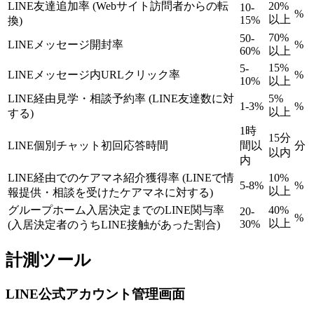
LINE友達追加率 (Webサイト訪問者からの転
20%
10-
%
以上
15%
換)
70%
50-
LINEメッセージ開封率
%
60%
以上
15%
5-
LINEメッセージ内URLクリック率
%
10%
以上
LINE経由見学・相談予約率 (LINE友達数に対
5%
1-3%
%
以上
する)
1時
15分
LINE個別チャット初回応答時間
間以
分
以内
内
LINE経由でのケアマネ紹介獲得率 (LINEで情
10%
5-8%
%
以上
報提供・相談を受けたケアマネに対する)
グループホーム入居決定までのLINE関与率
40%
20-
%
以上
30%
(入居決定者のうちLINE接触があった割合)
計測ツール
LINE公式アカウント管理画面