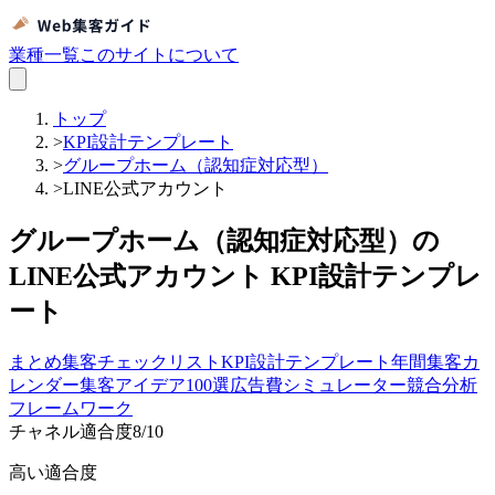
業種一覧
このサイトについて
トップ
>
KPI設計テンプレート
>
グループホーム（認知症対応型）
>
LINE公式アカウント
グループホーム（認知症対応型）の
LINE公式アカウント KPI設計テンプレ
ート
まとめ
集客チェックリスト
KPI設計テンプレート
年間集客カ
レンダー
集客アイデア100選
広告費シミュレーター
競合分析
フレームワーク
チャネル適合度
8
/10
高い適合度