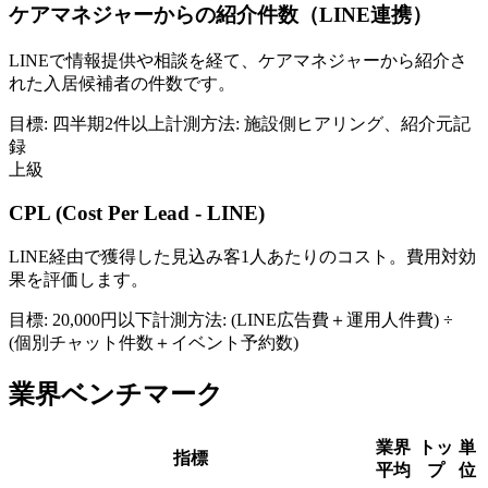
ケアマネジャーからの紹介件数（LINE連携）
LINEで情報提供や相談を経て、ケアマネジャーから紹介さ
れた入居候補者の件数です。
目標:
四半期2件以上
計測方法:
施設側ヒアリング、紹介元記
録
上級
CPL (Cost Per Lead - LINE)
LINE経由で獲得した見込み客1人あたりのコスト。費用対効
果を評価します。
目標:
20,000円以下
計測方法:
(LINE広告費＋運用人件費) ÷
(個別チャット件数＋イベント予約数)
業界ベンチマーク
業界
トッ
単
指標
平均
プ
位