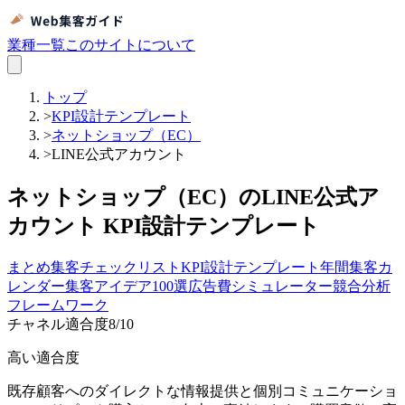
業種一覧
このサイトについて
トップ
>
KPI設計テンプレート
>
ネットショップ（EC）
>
LINE公式アカウント
ネットショップ（EC）のLINE公式ア
カウント KPI設計テンプレート
まとめ
集客チェックリスト
KPI設計テンプレート
年間集客カ
レンダー
集客アイデア100選
広告費シミュレーター
競合分析
フレームワーク
チャネル適合度
8
/10
高い適合度
既存顧客へのダイレクトな情報提供と個別コミュニケーショ