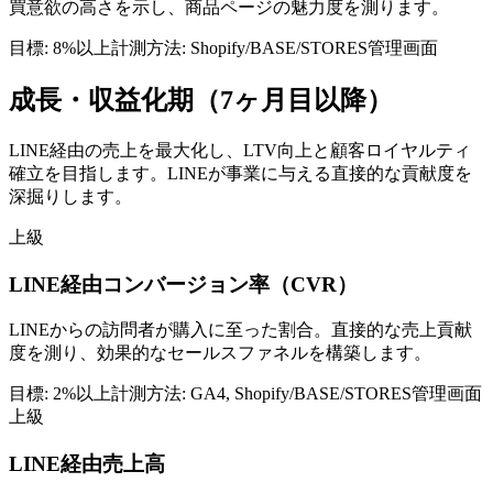
買意欲の高さを示し、商品ページの魅力度を測ります。
目標:
8%以上
計測方法:
Shopify/BASE/STORES管理画面
成長・収益化期（7ヶ月目以降）
LINE経由の売上を最大化し、LTV向上と顧客ロイヤルティ
確立を目指します。LINEが事業に与える直接的な貢献度を
深掘りします。
上級
LINE経由コンバージョン率（CVR）
LINEからの訪問者が購入に至った割合。直接的な売上貢献
度を測り、効果的なセールスファネルを構築します。
目標:
2%以上
計測方法:
GA4, Shopify/BASE/STORES管理画面
上級
LINE経由売上高