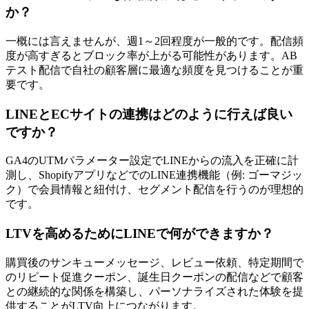
か？
一概には言えませんが、週1～2回程度が一般的です。配信頻
度が高すぎるとブロック率が上がる可能性があります。AB
テスト配信で自社の顧客層に最適な頻度を見つけることが重
要です。
LINEとECサイトの連携はどのように行えば良い
ですか？
GA4のUTMパラメーター設定でLINEからの流入を正確に計
測し、ShopifyアプリなどでのLINE連携機能（例: ゴーマジッ
ク）で会員情報と紐付け、セグメント配信を行うのが理想的
です。
LTVを高めるためにLINEで何ができますか？
購買後のサンキューメッセージ、レビュー依頼、特定期間で
のリピート促進クーポン、誕生日クーポンの配信などで顧客
との継続的な関係を構築し、パーソナライズされた体験を提
供することがLTV向上につながります。