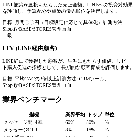
LINE施策が直接もたらした売上金額。LINEへの投資対効果
を評価し、予算配分や施策の優先順位を決定します。
目標:
月間〇〇円（目標設定に応じて具体化）
計測方法:
Shopify/BASE/STORES管理画面
上級
LTV (LINE経由顧客)
LINE経由で獲得した顧客が、生涯にもたらす価値。リピー
ト購入促進の指標として、長期的な顧客育成を評価します。
目標:
平均CACの3倍以上
計測方法:
CRMツール,
Shopify/BASE/STORES管理画面
業界ベンチマーク
指標
業界平均
トップ
単位
メッセージ開封率
60%
80%
%
メッセージCTR
8%
15%
%