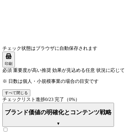
チェック状態はブラウザに自動保存されます
印刷
必須
重要度が高い
推奨
効果が見込める
任意
状況に応じて
※ 日数は個人・小規模事業の場合の目安です
すべて閉じる
チェックリスト進捗
0
/
23
完了（
0
%）
ブランド価値の明確化とコンテンツ戦略
▼