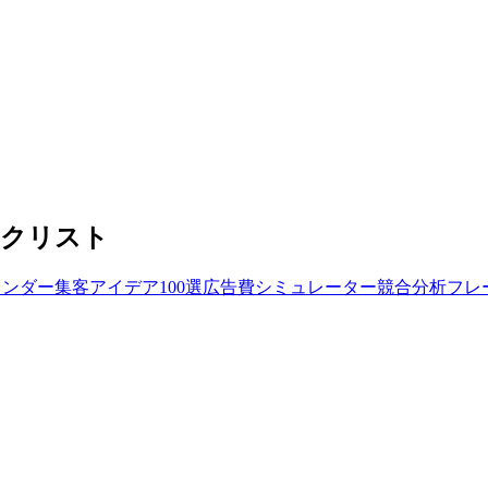
ックリスト
レンダー
集客アイデア100選
広告費シミュレーター
競合分析フレ