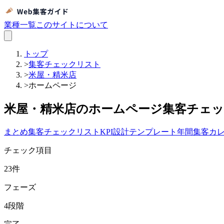
業種一覧
このサイトについて
トップ
>
集客チェックリスト
>
米屋・精米店
>
ホームページ
米屋・精米店のホームページ集客チェ
まとめ
集客チェックリスト
KPI設計テンプレート
年間集客カ
チェック項目
23
件
フェーズ
4
段階