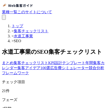
業種一覧
このサイトについて
トップ
>
集客チェックリスト
>
水道工事業
>
SEO
水道工事業のSEO集客チェックリスト
まとめ
集客チェックリスト
KPI設計テンプレート
年間集客カ
レンダー
集客アイデア100選
広告費シミュレーター
競合分析
フレームワーク
チェック項目
21
件
フェーズ