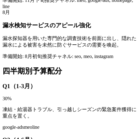
準備開始:
11月下旬
推奨チャネル:
meo, google-ads, homepage,
line
8月
漏水検知サービスのアピール強化
漏水探知器を用いた専門的な調査技術を前面に出し、隠れた
漏水による被害を未然に防ぐサービスの需要を喚起。
準備開始:
8月初旬
推奨チャネル:
seo, meo, instagram
四半期別予算配分
Q1（1-3月）
30
%
凍結・給湯器トラブル、引っ越しシーズンの緊急案件獲得に
重点を置く。
google-ads
meo
line