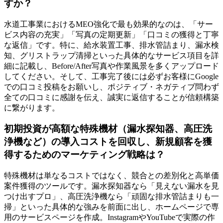
すか？
水道工事業におけるMEO強化で最も効果的なのは、「サー
ビス内容の充実」「写真の定期更新」「口コミの獲得と丁寧
な返信」です。特に、給水装置工事、排水管詰まり、漏水検
知、グリストラップ清掃といった具体的なサービス項目を詳
細に記載し、Before/After写真や作業風景を多くアップロード
してください。そして、工事完了後には必ずお客様にGoogle
での口コミ投稿をお願いし、ポジティブ・ネガティブ問わず
全ての口コミに感謝を伝え、誠実に返信することが信頼構築
に繋がります。
初期投資が高額な特殊機材（漏水探知器、高圧洗
浄機など）の導入コストを回収し、新規顧客を獲
得するためのマーケティング戦略は？
特殊機材は単なるコストではなく、競合との差別化と高単価
案件獲得のツールです。漏水探知器なら「見えない漏水を見
つけ出すプロ」、高圧洗浄機なら「頑固な排水管詰まりも一
掃」といった具体的な強みを前面に出し、ホームページで専
用のサービスページを作成。InstagramやYouTubeで実際の作