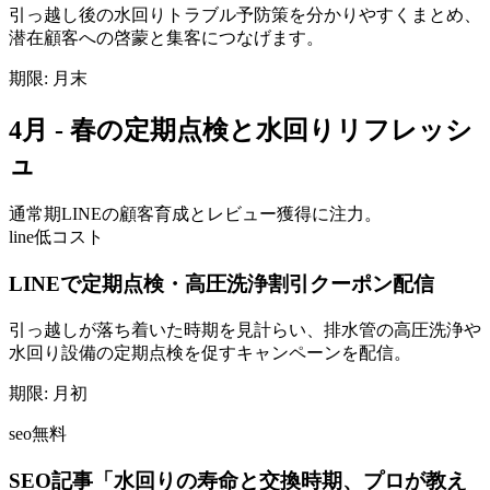
引っ越し後の水回りトラブル予防策を分かりやすくまとめ、
潜在顧客への啓蒙と集客につなげます。
期限:
月末
4月 - 春の定期点検と水回りリフレッシ
ュ
通常期
LINEの顧客育成とレビュー獲得に注力。
line
低コスト
LINEで定期点検・高圧洗浄割引クーポン配信
引っ越しが落ち着いた時期を見計らい、排水管の高圧洗浄や
水回り設備の定期点検を促すキャンペーンを配信。
期限:
月初
seo
無料
SEO記事「水回りの寿命と交換時期、プロが教え