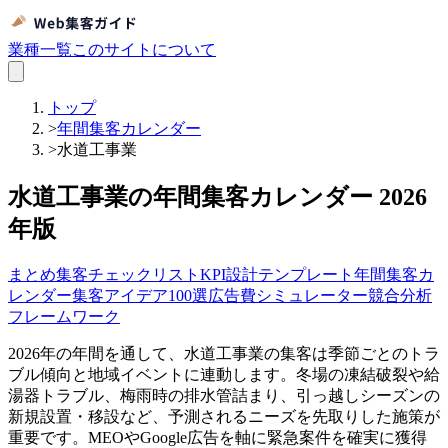
業種一覧
このサイトについて
トップ
>
年間集客カレンダー
>
水道工事業
水道工事業の年間集客カレンダー 2026
年版
まとめ
集客チェックリスト
KPI設計テンプレート
年間集客カ
レンダー
集客アイデア100選
広告費シミュレーター
競合分析
フレームワーク
2026年の年間を通して、水道工事業の集客は季節ごとのトラ
ブル傾向と地域イベントに連動します。冬場の凍結破裂や給
湯器トラブル、梅雨時の排水管詰まり、引っ越しシーズンの
新規設置・移設など、予測されるニーズを先取りした施策が
重要です。MEOやGoogle広告を軸に緊急案件を確実に獲得