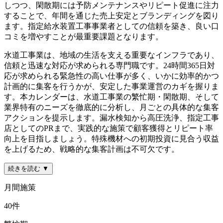
しつつ、閑散期には予防メンテナンスやリピート促進に注力
することで、年間を通じた売上安定とブランディングを図り
ます。指定給水装置工事事業者としての信頼を築き、良い口
コミを増やすことが最重要課題となります。
水道工事業は、地域の生活を支える重要なインフラであり、
信頼と迅速な対応が求められる専門職です。24時間365日対
応が求められる緊急性の高い仕事が多く、いかに効率的かつ
計画的に集客を行うかが、安定した事業運営のカギを握りま
す。本カレンダーは、水道工事業の繁忙期・閑散期、そして
業界特有のニーズを徹底的に分析し、月ごとの具体的な集客
アクションを提示します。漏水検知から高圧洗浄、指定工事
店としてのPRまで、実践的な施策で顧客獲得とリピート率
向上を目指しましょう。特殊機材への初期投資に見合う収益
を上げるため、戦略的な集客計画は不可欠です。
続きを読む ▼
月間施策
40
件