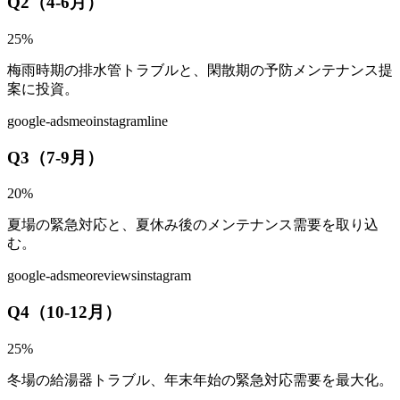
Q2（4-6月）
25
%
梅雨時期の排水管トラブルと、閑散期の予防メンテナンス提
案に投資。
google-ads
meo
instagram
line
Q3（7-9月）
20
%
夏場の緊急対応と、夏休み後のメンテナンス需要を取り込
む。
google-ads
meo
reviews
instagram
Q4（10-12月）
25
%
冬場の給湯器トラブル、年末年始の緊急対応需要を最大化。