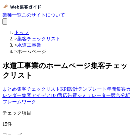
業種一覧
このサイトについて
トップ
>
集客チェックリスト
>
水道工事業
>
ホームページ
水道工事業のホームページ集客チェッ
クリスト
まとめ
集客チェックリスト
KPI設計テンプレート
年間集客カ
レンダー
集客アイデア100選
広告費シミュレーター
競合分析
フレームワーク
チェック項目
15
件