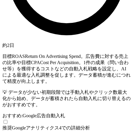
約2日
目標
ROAS
Return On Advertising Spend。広告費に対する売上
の比率
や目標
CPA
Cost Per Acquisition。1件の成果（問い合わ
せ等）を獲得するコスト
などの自動入札戦略を設定し、AI
による最適な入札調整を促します。データ蓄積が進むにつれ
て精度が向上します。
💡
データが少ない初期段階では手動入札やクリック数最大
化から始め、データが蓄積されたら自動入札に切り替えるの
がおすすめです。
おすすめ:
Google広告
自動入札
推奨
Googleアナリティクス4での詳細分析