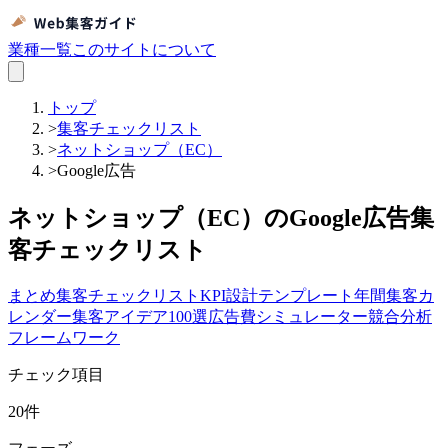
業種一覧
このサイトについて
トップ
>
集客チェックリスト
>
ネットショップ（EC）
>
Google広告
ネットショップ（EC）のGoogle広告集
客チェックリスト
まとめ
集客チェックリスト
KPI設計テンプレート
年間集客カ
レンダー
集客アイデア100選
広告費シミュレーター
競合分析
フレームワーク
チェック項目
20
件