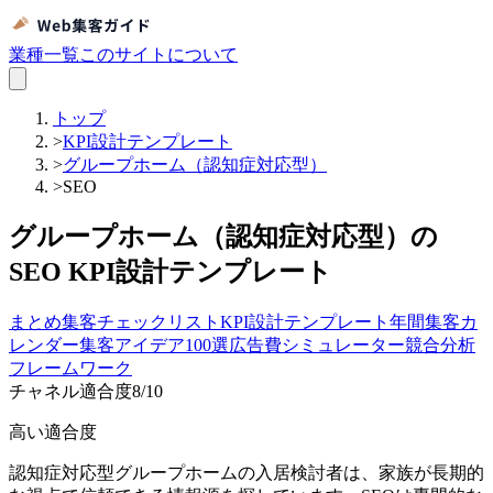
業種一覧
このサイトについて
トップ
>
KPI設計テンプレート
>
グループホーム（認知症対応型）
>
SEO
グループホーム（認知症対応型）の
SEO KPI設計テンプレート
まとめ
集客チェックリスト
KPI設計テンプレート
年間集客カ
レンダー
集客アイデア100選
広告費シミュレーター
競合分析
フレームワーク
チャネル適合度
8
/10
高い適合度
認知症対応型グループホームの入居検討者は、家族が長期的