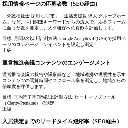
採用情報ページの応募者数（SEO経由）
「介護福祉士 採用 〇〇市」「生活支援員 求人 グループホー
ム」など、採用関連キーワードからの流入で、応募フォーム
に至った数を測定し、人材確保への貢献を評価します。
目標:
月間2名以上
計測方法:
Google Analytics 4 (GA4)で採用ペ
ージのコンバージョンイベントを設定し測定
上級
運営推進会議コンテンツのエンゲージメント
運営推進会議の報告や議事録など、地域連携や透明性を示す
コンテンツの閲覧時間やスクロール率を測定し、地域からの
信頼度を評価します。
目標:
平均読了率70%以上
計測方法:
ヒートマップツール
（Clarity/Ptengine）で測定
上級
入居決定までのリードタイム短縮率（SEO経由）