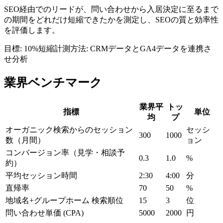
SEO経由でのリードが、問い合わせから入居決定に至るまで
の期間をどれだけ短縮できたかを測定し、SEOの質と効率性
を評価します。
目標:
10%短縮
計測方法:
CRMデータとGA4データを連携さ
せ分析
業界ベンチマーク
業界平
トッ
指標
単位
均
プ
オーガニック検索からのセッション
セッシ
300
1000
数（月間）
ョン
コンバージョン率（見学・相談予
0.3
1.0
%
約）
平均セッション時間
2:30
4:00
分
直帰率
70
50
%
地域名+グループホーム 検索順位
15
3
位
問い合わせ単価 (CPA)
5000
2000
円