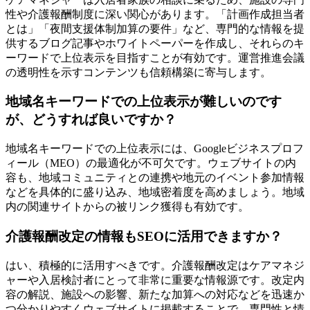
性や介護報酬制度に深い関心があります。「計画作成担当者
とは」「夜間支援体制加算の要件」など、専門的な情報を提
供するブログ記事やホワイトペーパーを作成し、それらのキ
ーワードで上位表示を目指すことが有効です。運営推進会議
の透明性を示すコンテンツも信頼構築に寄与します。
地域名キーワードでの上位表示が難しいのです
が、どうすれば良いですか？
地域名キーワードでの上位表示には、Googleビジネスプロフ
ィール（MEO）の最適化が不可欠です。ウェブサイトの内
容も、地域コミュニティとの連携や地元のイベント参加情報
などを具体的に盛り込み、地域密着度を高めましょう。地域
内の関連サイトからの被リンク獲得も有効です。
介護報酬改定の情報もSEOに活用できますか？
はい、積極的に活用すべきです。介護報酬改定はケアマネジ
ャーや入居検討者にとって非常に重要な情報源です。改定内
容の解説、施設への影響、新たな加算への対応などを迅速か
つ分かりやすくウェブサイトに掲載することで、専門性と情