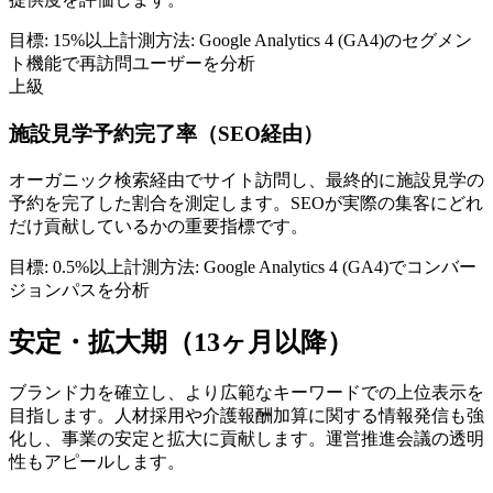
目標:
15%以上
計測方法:
Google Analytics 4 (GA4)のセグメン
ト機能で再訪問ユーザーを分析
上級
施設見学予約完了率（SEO経由）
オーガニック検索経由でサイト訪問し、最終的に施設見学の
予約を完了した割合を測定します。SEOが実際の集客にどれ
だけ貢献しているかの重要指標です。
目標:
0.5%以上
計測方法:
Google Analytics 4 (GA4)でコンバー
ジョンパスを分析
安定・拡大期（13ヶ月以降）
ブランド力を確立し、より広範なキーワードでの上位表示を
目指します。人材採用や介護報酬加算に関する情報発信も強
化し、事業の安定と拡大に貢献します。運営推進会議の透明
性もアピールします。