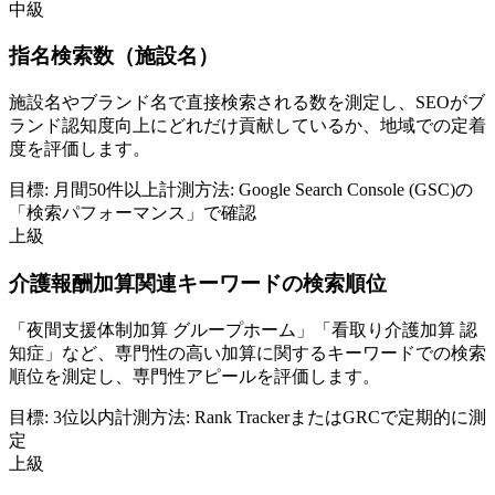
中級
指名検索数（施設名）
施設名やブランド名で直接検索される数を測定し、SEOがブ
ランド認知度向上にどれだけ貢献しているか、地域での定着
度を評価します。
目標:
月間50件以上
計測方法:
Google Search Console (GSC)の
「検索パフォーマンス」で確認
上級
介護報酬加算関連キーワードの検索順位
「夜間支援体制加算 グループホーム」「看取り介護加算 認
知症」など、専門性の高い加算に関するキーワードでの検索
順位を測定し、専門性アピールを評価します。
目標:
3位以内
計測方法:
Rank TrackerまたはGRCで定期的に測
定
上級