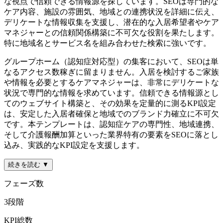
な視点で信頼できる情報源を探しています。SEOは専門的な
ケア内容、施設の雰囲気、地域との連携状況を詳細に伝え、
デリケートな情報収集を支援し、潜在的な入居希望者やケア
マネジャーとの信頼関係構築に不可欠な役割を果たします。
特に地域名とサービス名を組み合わせた検索に強いです。
グループホーム（認知症対応型）の集客において、SEOは単
なるアクセス数稼ぎに留まりません。入居を検討するご家族
や情報を必要とするケアマネジャーは、非常にデリケートな
状況で専門的な情報を求めています。信頼できる情報源とし
てのウェブサイト構築と、その効果を定量的に測るKPI設定
は、安定した入居者確保と地域でのブランド力確立に不可欠
です。本テンプレートは、認知症ケアの専門性、地域連携、
そして介護報酬加算といった業界特有の要素をSEOに落とし
込み、実践的なKPI設定を支援します。
続きを読む ▼
フェーズ数
3
段階
KPI総数