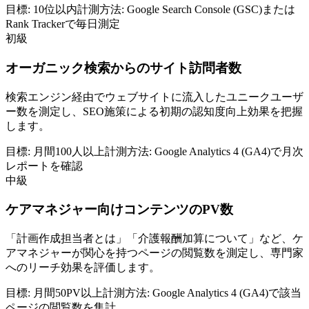
目標:
10位以内
計測方法:
Google Search Console (GSC)または
Rank Trackerで毎日測定
初級
オーガニック検索からのサイト訪問者数
検索エンジン経由でウェブサイトに流入したユニークユーザ
ー数を測定し、SEO施策による初期の認知度向上効果を把握
します。
目標:
月間100人以上
計測方法:
Google Analytics 4 (GA4)で月次
レポートを確認
中級
ケアマネジャー向けコンテンツのPV数
「計画作成担当者とは」「介護報酬加算について」など、ケ
アマネジャーが関心を持つページの閲覧数を測定し、専門家
へのリーチ効果を評価します。
目標:
月間50PV以上
計測方法:
Google Analytics 4 (GA4)で該当
ページの閲覧数を集計