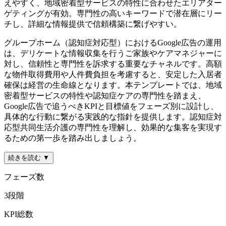
えやすく、地域密着型サービスの特性に合わせたエリアター
ゲティングが有効。専門性の高いキーワードで潜在層にリー
チし、詳細な情報提供で信頼構築に繋げやすい。
グループホーム（認知症対応型）におけるGoogle広告の運用
は、デリケートな情報収集を行うご家族やケアマネジャーに
対し、信頼性と専門性を訴求する重要なチャネルです。高額
な物件取得費用や人件費負担を考慮すると、安定した入居者
確保は経営の生命線となります。本テンプレートでは、地域
密着型サービスの特性や認知症ケアの専門性を踏まえ、
Google広告で追うべきKPIと目標値をフェーズ別に設計し、
具体的な行動に繋がる実践的な指針を提供します。認知症対
応型共同生活介護の専門性を理解し、効果的な集客を実現す
るための第一歩を踏み出しましょう。
続きを読む ▼
フェーズ数
3
段階
KPI総数