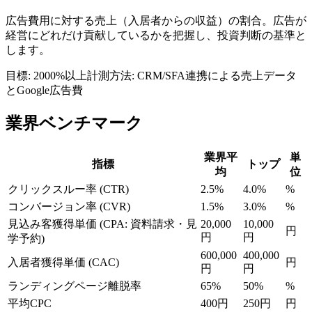
広告費用に対する売上（入居者からの収益）の割合。広告が
経営にどれだけ貢献しているかを把握し、投資判断の基準と
します。
目標:
2000%以上
計測方法:
CRM/SFA連携による売上データ
とGoogle広告費
業界ベンチマーク
業界平
単
指標
トップ
均
位
クリックスルー率 (CTR)
2.5%
4.0%
%
コンバージョン率 (CVR)
1.5%
3.0%
%
見込み客獲得単価 (CPA: 資料請求・見
20,000
10,000
円
円
円
学予約)
600,000
400,000
入居者獲得単価 (CAC)
円
円
円
ランディングページ離脱率
65%
50%
%
平均CPC
400円
250円
円