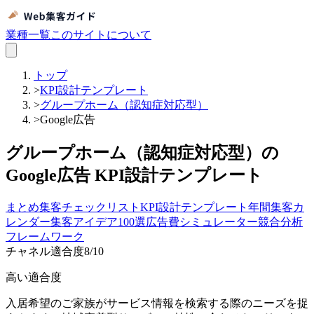
業種一覧
このサイトについて
トップ
>
KPI設計テンプレート
>
グループホーム（認知症対応型）
>
Google広告
グループホーム（認知症対応型）の
Google広告 KPI設計テンプレート
まとめ
集客チェックリスト
KPI設計テンプレート
年間集客カ
レンダー
集客アイデア100選
広告費シミュレーター
競合分析
フレームワーク
チャネル適合度
8
/10
高い適合度
入居希望のご家族がサービス情報を検索する際のニーズを捉