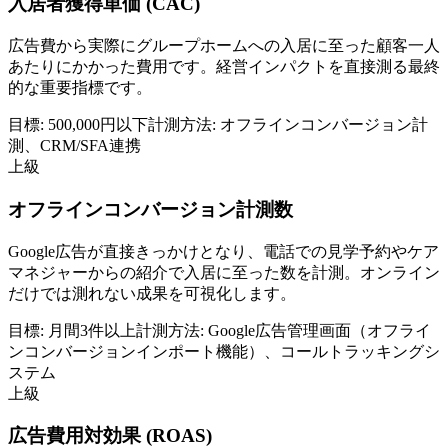
入居者獲得単価 (CAC)
広告費から実際にグループホームへの入居に至った顧客一人
あたりにかかった費用です。経営インパクトを直接測る最終
的な重要指標です。
目標:
500,000円以下
計測方法:
オフラインコンバージョン計
測、CRM/SFA連携
上級
オフラインコンバージョン計測数
Google広告が直接きっかけとなり、電話での見学予約やケア
マネジャーからの紹介で入居に至った数を計測。オンライン
だけでは測れない成果を可視化します。
目標:
月間3件以上
計測方法:
Google広告管理画面（オフライ
ンコンバージョンインポート機能）、コールトラッキングシ
ステム
上級
広告費用対効果 (ROAS)