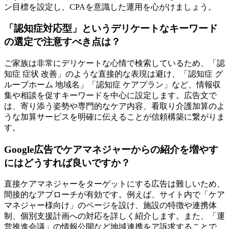
ン目標を設定し、CPAを意識した運用を心がけましょう。
「認知症対応型」というデリケートなキーワード
の選定で注意すべき点は？
ご家族は非常にデリケートな心情で検索しているため、「認
知症 症状 改善」のような直接的な表現は避け、「認知症 グ
ループホーム 地域名」「認知症 ケアプラン」など、情報収
集や相談を促すキーワードを中心に設定します。広告文で
は、寄り添う姿勢や専門的なケア内容、看取り介護加算のよ
うな加算サービスを明確に伝えることが信頼構築に繋がりま
す。
Google広告でケアマネジャーからの紹介を増やす
にはどうすれば良いですか？
直接ケアマネジャーをターゲットにする広告は難しいため、
間接的なアプローチが有効です。例えば、サイト内で「ケア
マネジャー様向け」のページを設け、施設の特徴や連携体
制、個別支援計画への対応を詳しく紹介します。また、「運
営推進会議」の情報公開など地域連携をア訴求することで、