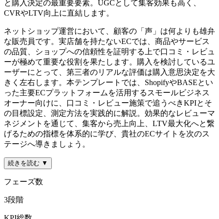
と購入決定の最重要要素。UGCとして集客効果も高く、
CVRやLTV向上に直結します。
ネットショップ運営において、顧客の「声」は何よりも雄弁
な販売員です。実店舗を持たないECでは、商品やサービス
の品質、ショップへの信頼性を証明する上で口コミ・レビュ
ーが極めて重要な役割を果たします。購入を検討しているユ
ーザーにとって、第三者のリアルな評価は購入意思決定を大
きく左右します。本テンプレートでは、ShopifyやBASEとい
った主要ECプラットフォームを活用するスモールビジネス
オーナー向けに、口コミ・レビュー施策で追うべきKPIとそ
の目標設定、測定方法を実践的に解説。効果的なレビューマ
ネジメントを通じて、集客から売上向上、LTV最大化へと繋
げるための指標を体系的に学び、貴社のECサイトを次のス
テージへ導きましょう。
続きを読む ▼
フェーズ数
3
段階
KPI総数