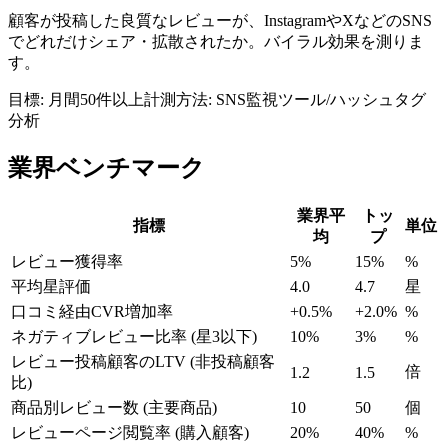
顧客が投稿した良質なレビューが、InstagramやXなどのSNS
でどれだけシェア・拡散されたか。バイラル効果を測りま
す。
目標:
月間50件以上
計測方法:
SNS監視ツール/ハッシュタグ
分析
業界ベンチマーク
業界平
トッ
指標
単位
均
プ
レビュー獲得率
5%
15%
%
平均星評価
4.0
4.7
星
口コミ経由CVR増加率
+0.5%
+2.0%
%
ネガティブレビュー比率 (星3以下)
10%
3%
%
レビュー投稿顧客のLTV (非投稿顧客
倍
1.2
1.5
比)
商品別レビュー数 (主要商品)
10
50
個
レビューページ閲覧率 (購入顧客)
20%
40%
%