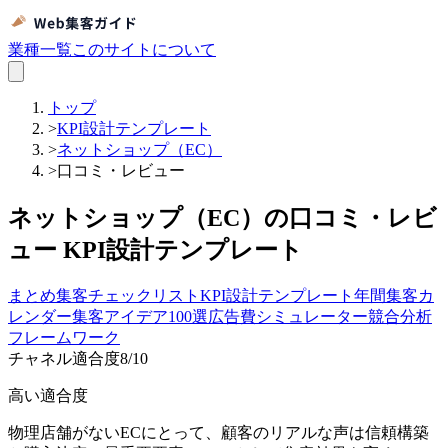
業種一覧
このサイトについて
トップ
>
KPI設計テンプレート
>
ネットショップ（EC）
>
口コミ・レビュー
ネットショップ（EC）の口コミ・レビ
ュー KPI設計テンプレート
まとめ
集客チェックリスト
KPI設計テンプレート
年間集客カ
レンダー
集客アイデア100選
広告費シミュレーター
競合分析
フレームワーク
チャネル適合度
8
/10
高い適合度
物理店舗がないECにとって、顧客のリアルな声は信頼構築