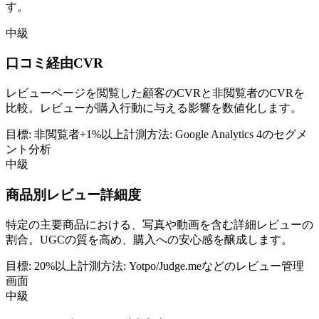
す。
中級
口コミ経由CVR
レビューページを閲覧した顧客のCVRと非閲覧者のCVRを
比較。レビューが購入行動に与える影響を数値化します。
目標:
非閲覧者+1%以上
計測方法:
Google Analytics 4のセグメ
ント分析
中級
商品別レビュー詳細度
特定の主要商品における、写真や動画を含む詳細レビューの
割合。UGCの質を高め、購入への安心感を醸成します。
目標:
20%以上
計測方法:
Yotpo/Judge.meなどのレビュー管理
画面
中級